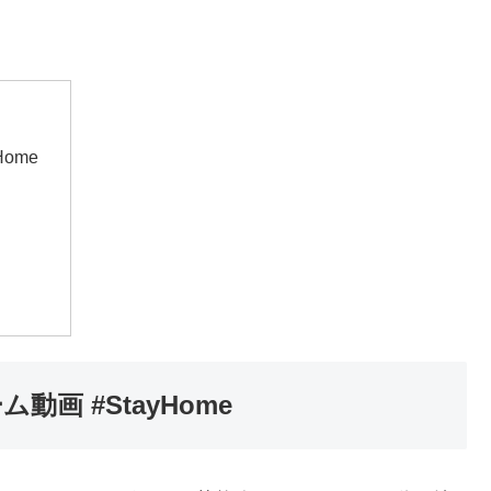
ome
画 #StayHome