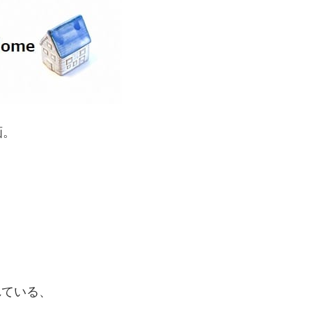
画。
れている、