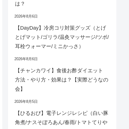
は？
2026年8月6日
【DayDay】冷房コリ対策グッズ（とげ
とげマット/ゴリラ/温灸マッサージ/ツボ/
耳栓ウォーマー/ミニかっさ）
2026年8月6日
【チャンカワイ】食後お酢ダイエット
方法・やり方・効果は？【実際どうなの
会】
2026年8月5日
【ひるおび】電子レンジレシピ（白い豚
角煮/ナスそぼろあん/春雨/トマトてりや