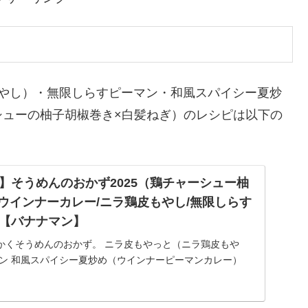
もやし）・無限しらすピーマン・和風スパイシー夏炒
シューの柚子胡椒巻き×白髪ねぎ）のレシピは以下の
】そうめんのおかず2025（鶏チャーシュー柚
/ウインナーカレー/ニラ鶏皮もやし/無限しらす
【バナナマン】
かくそうめんのおかず。 ニラ皮もやっと（ニラ鶏皮もや
マン 和風スパイシー夏炒め（ウインナーピーマンカレー）
椒巻き×白髪ねぎ等々、8月10日と17日のバナナマンの早