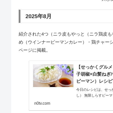
2025年8月
紹介された4つ（ニラ皮もやっと（ニラ鶏皮
め（ウインナーピーマンカレー）・鶏チャー
ページに掲載。
【せっかくグルメ
子胡椒×白髪ねぎ
ピーマン）レシピ
今日のレシピは、せっ
し） 無限しらすピー
鶏チャーシューの柚子胡
n0tv.com
起きせっかくグ...