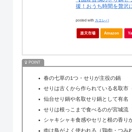
援！おうち時間を贅沢
posted with
カエレバ
楽天市場
Amazon
Y
春の七草の1つ・せりが主役の鍋
せりは古くから作られている名取市
仙台せり鍋や名取せり鍋として有名
せりは根っこまで食べるのが宮城流
シャキシャキ食感やセリと根の香り
肉は鳥がよく使われる（鶏肉・つみ