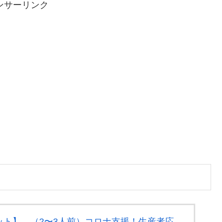
ンサーリンク
ット】 （2〜3人前）コロナ支援！生産者応