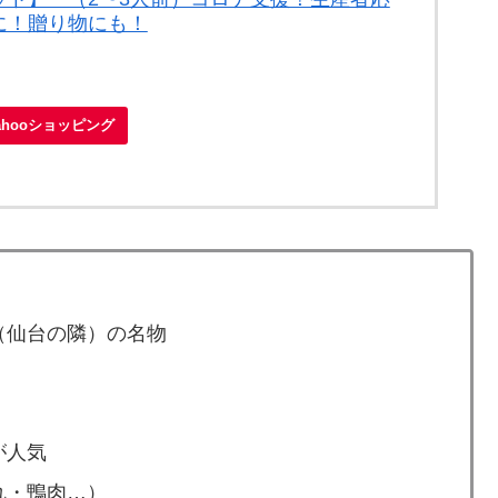
に！贈り物にも！
ahooショッピング
（仙台の隣）の名物
が人気
れ・鴨肉…）