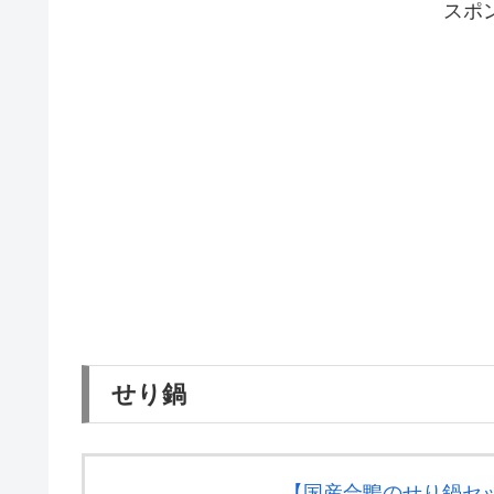
スポ
せり鍋
【国産合鴨のせり鍋セ