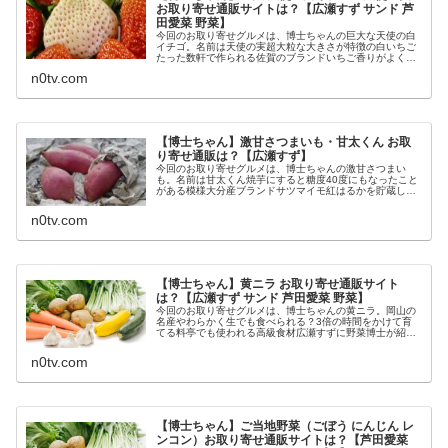
お取り寄せ通販サイトは？【広瀬すず サンド 芦
田愛菜 野菜】
今回のお取り寄せグルメは、博士ちゃんの巨大な天使の白
イチゴ。名前は天使の実超大粒な大きさが特徴の白いちご
たった数軒で作られる佐賀のブランドいちご香りがよくパ
イナップルのような甘さ？広瀬すずに野菜博士が紹介した
n0tv.com
お取り寄せ野菜の1つ等々、3月2...
【博士ちゃん】激甘さつまいも・甘太くん お取
り寄せ通販は？【広瀬すず】
今回のお取り寄せグルメは、博士ちゃんの激甘さつまい
も。名前は甘太くん焼芋にすると糖度40度にもなったこと
がある模様大分産ブランドサツマイモ紅はるかを貯蔵して
糖度を高める広瀬すずに野菜博士が紹介したお取り寄せ野
菜の1つ等々、3月20日のサンド...
n0tv.com
【博士ちゃん】黄ニラ お取り寄せ通販サイト
は？【広瀬すず サンド 芦田愛菜 野菜】
今回のお取り寄せグルメは、博士ちゃんの黄ニラ。岡山の
名産やわらかく生でも食べられる？3倍の時間をかけて育
てる料亭でも使われる高級食材広瀬すずに野菜博士が紹介
したお取り寄せ野菜の1つ等々、3月20日のサンドウィッチ
マン＆芦田愛菜の博士ちゃんで...
n0tv.com
【博士ちゃん】ご当地野菜（ごぼう にんじん レ
ンコン）お取り寄せ通販サイトは？【芦田愛菜