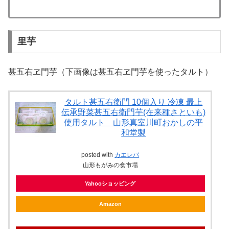
里芋
甚五右ヱ門芋（下画像は甚五右ヱ門芋を使ったタルト）
タルト甚五右衛門 10個入り 冷凍 最上
伝承野菜甚五右衛門芋(在来種さといも)
使用タルト 山形真室川町おかしの平
和堂製
posted with
カエレバ
山形もがみの食市場
Yahooショッピング
Amazon