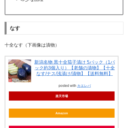
なす
十全なす（下画像は漬物）
新潟名物 黒十全茄子漬け 5パック（1パ
ック約3個入り）【老舗の漬物】【十全
なす/ナス/浅漬け/漬物】【送料無料】
posted with
カエレバ
楽天市場
Amazon