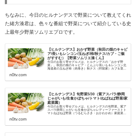
ちなみに、今日のヒルナンデスで野菜について教えてくれ
た緒方湊君は、色々な番組で野菜について紹介している史
上最年少野菜ソムリエプロです。
【ヒルナンデス】おかず野菜（秋田の畑のキャビ
ア/長いもレンコン/玉ねぎ/柿/秋ナス/カブ・ご飯
がすすむ）【野菜ソムリエ湊くん】
今日のお取り寄せグルメは、ヒルナンデスの「おかず野
菜」。秋田の畑のキャビア・とんぶり長いも＆レンコン北
海道産の玉ねぎ柿（肉巻き）秋ナス（狩留家）カブ＆茎ブ
ロッコリー（家庭菜園）等々、10月3日のヒルナンデス
n0tv.com
で、最年少野菜ソムリエ・緒方湊君が...
【ヒルナンデス】旬野菜5/30（紫アスパラ/静岡
じゃがいも/生食かぼちゃ/トマト/ねばねば野菜/家
庭菜園）
今日のお取り寄せグルメは、ヒルナンデスの旬野菜。紫ア
スパラ静岡じゃがいも生食かぼちゃレディーファーストト
マトねばねば野菜（つるむらさき・おかわかめ）家庭菜園
野菜（枝豆・ナス・オクラ）等々、5月30日のヒルナンデ
n0tv.com
スで最年少の野菜ソムリエプロ・...