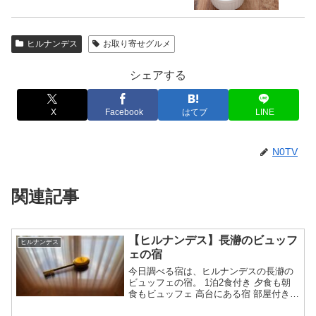
ヒルナンデス
お取り寄せグルメ
シェアする
X
Facebook
はてブ
LINE
N0TV
関連記事
【ヒルナンデス】長瀞のビュッフ
ヒルナンデス
ェの宿
今日調べる宿は、ヒルナンデスの長瀞の
ビュッフェの宿。 1泊2食付き 夕食も朝
食もビュッフェ 高台にある宿 部屋付き風
呂の部屋が紹介 名前や予約は？等々、7