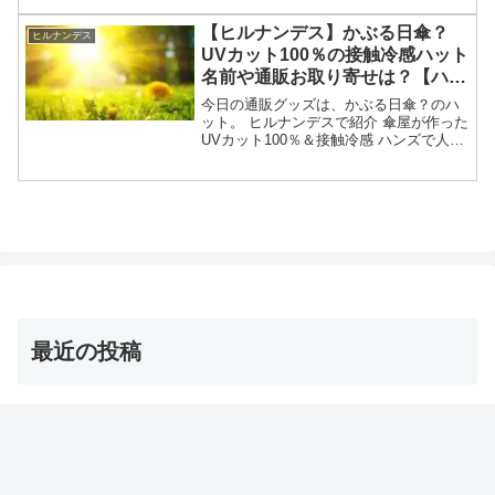
日のヒルナンデスで紹介された日光の朝
食が美味しい1万円台の宿についてです。
【ヒルナンデス】かぶる日傘？
ヒルナンデス
（画像はイメー...
UVカット100％の接触冷感ハット
名前や通販お取り寄せは？【ハン
ズ人気雑貨】
今日の通販グッズは、かぶる日傘？のハ
ット。 ヒルナンデスで紹介 傘屋が作った
UVカット100％＆接触冷感 ハンズで人気
のUV対策グッズ等々、5月12日のヒルナ
ンデスで紹介された「かぶる日傘」のハ
ットについてです。（放送前は予想・画
像はイメ...
最近の投稿
【オーマイゴッド】埼玉ご当地アイス 店とメニューは？
（ソフトクリーム/かき氷/ジェラート）