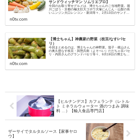
サンドウィッチマン ソムリエプロ】
今回のお取り寄せグルメは、博士ちゃんのご当地野菜。堀
川ごぼう・京都の極太巨大ゴボウ大塚にんじん・山梨の長
いニンジン大口レンコン・新潟等々、2月13日のサンドウ
ィッチマン＆芦田愛菜の博士ちゃんで教えてくれた今ネッ
n0tv.com
ト販売で人気のご当地野菜につい...
【博士ちゃん】神農家の野菜（枝豆/なす/パセ
リ）
今回まとめるのは、博士ちゃんの神野菜。茄子・梶山さん
の奥久慈なす枝豆・與惣兵衛（よそべい）だだちゃ豆パセ
リ・内田さんのグランドパセリ等々、9月19日の博士ちゃ
んで最年少野菜ソムリエプロ緒方湊くんが教えてくれた神
農家の作る野菜の一覧です。博士...
n0tv.com
【ヒルナンデス】カフェランテ（レトル
ト ミネラルウォーター 酒のつまみ 調味
料 …）【輸入食品専門店】
ザーサイでタルタルソース【家事ヤロ
ウ】