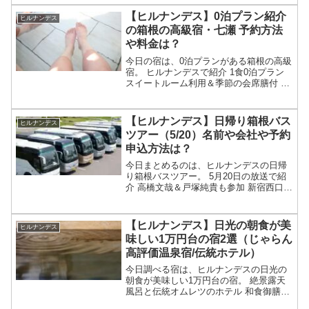
月30日のヒルナンデスで紹介された長瀞
のビュッフェの宿についてです。（画像
【ヒルナンデス】0泊プラン紹介
ヒルナンデス
はイメージで...
の箱根の高級宿・七瀬 予約方法
や料金は？
今日の宿は、0泊プランがある箱根の高級
宿。 ヒルナンデスで紹介 1食0泊プラン
スイートルーム利用＆季節の会席膳付 貸
切半露天風呂もあり 名前が「箱根七瀬」
等々、5月20日のヒルナンデスで紹介され
た0泊プランの高級宿・箱根七瀬について
【ヒルナンデス】日帰り箱根バス
ヒルナンデス
です。...
ツアー（5/20）名前や会社や予約
申込方法は？
今日まとめるのは、ヒルナンデスの日帰
り箱根バスツアー。 5月20日の放送で紹
介 高橋文哉＆戸塚純貴も参加 新宿西口発
の極上おまかせ旅？ 箱根やディナーバイ
キングで値段は1万円台（16900円～）？
名前や会社や予約申込方法は？等々、5月
【ヒルナンデス】日光の朝食が美
ヒルナンデス
20...
味しい1万円台の宿2選（じゃらん
高評価温泉宿/伝統ホテル）
今日調べる宿は、ヒルナンデスの日光の
朝食が美味しい1万円台の宿。 絶景露天
風呂と伝統オムレツのホテル 和食御膳朝
食のじゃらん高評価の温泉宿等々、5月14