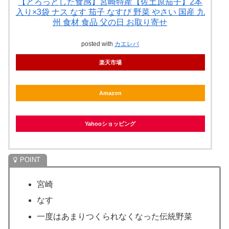
【とろっとした食感】宮崎特産【佐土原茄子】2本
入り×3袋 ナス なす 茄子 なすび 野菜 やさい 国産 九
州 食材 食品 父の日 お取り寄せ
posted with
カエレバ
楽天市場
Amazon
Yahooショッピング
宮崎
なす
一度はあまりつくられなくなった伝統野菜