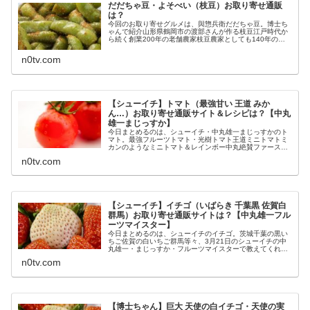
だだちゃ豆・よそべい（枝豆）お取り寄せ通販
は？
今回のお取り寄せグルメは、與惣兵衛だだちゃ豆。博士ち
ゃんで紹介山形県鶴岡市の渡部さんが作る枝豆江戸時代か
ら続く創業200年の老舗農家枝豆農家としても140年の歴
史？という枝豆・與惣兵衛（よそべい）だだちゃ豆のお取
り寄せ通販サイトについてです...
n0tv.com
【シューイチ】トマト（最強甘い 王道 みか
ん…）お取り寄せ通販サイト＆レシピは？【中丸
雄一まじっすか】
今日まとめるのは、シューイチ・中丸雄一まじっすかのト
マト。最強フルーツトマト・光樹トマト王道ミニトマトミ
カンのようなミニトマト＆レインボー中丸絶賛ファースト
トマト（とがっている）トマトジャムレシピ等々、4月25
n0tv.com
日のシューイチで偏食さんが教え...
【シューイチ】イチゴ（いばらき 千葉黒 佐賀白
群馬）お取り寄せ通販サイトは？【中丸雄一フル
ーツマイスター】
今日まとめるのは、シューイチのイチゴ。茨城千葉の黒い
ちご佐賀の白いちご群馬等々、3月21日のシューイチの中
丸雄一・まじっすか・フルーツマイスターで教えてくれた
オススメいちごについてです。（画像はイメージです）シ
n0tv.com
ューイチ イチゴイチゴの特集が...
【博士ちゃん】巨大 天使の白イチゴ・天使の実