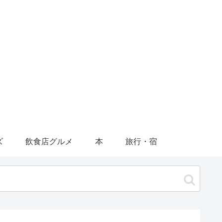
ズ
飲食店グルメ
本
旅行・宿