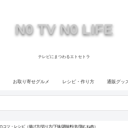
N0 TV N0 LIFE
テレビにまつわるエトセトラ
康
お取り寄せグルメ
レシピ・作り方
通販グッ
コツ・レシピ（揚げ方/切り方/下味/調味料/衣/鶏むね肉）