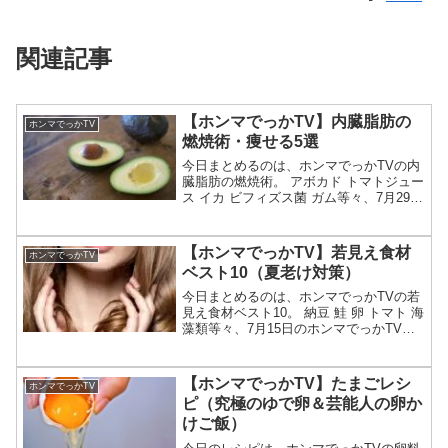
関連記事
【ホンマでっかTV】内臓脂肪の
ホンマでっかTV
燃焼術・痩せる5選
今日まとめるのは、ホンマでっかTVの内
臓脂肪の燃焼術。 アボカド トマトジュー
ス イカ ビフィズス菌 ガム等々、7月29日
のホンマでっかTVで、内臓脂肪の燃焼
術・痩せる5選として紹介された方法につ
いてです。（画像はイメージです）ホン
【ホンマでっかTV】若見え食材
ホンマでっかTV
マでっか...
ベスト10（夏老け対策）
今日まとめるのは、ホンマでっかTVの若
見え食材ベスト10。 納豆 鮭 卵 トマト 海
藻類等々、7月15日のホンマでっかTVで
専門家がランク付けした若見え食材ベス
ト10についてです。（画像はイメージで
す）ホンマでっかTV 若見え食材ベスト
【ホンマでっかTV】たまごレシ
ホンマでっかTV
10...
ピ（究極のゆで卵＆芸能人の卵か
けご飯）