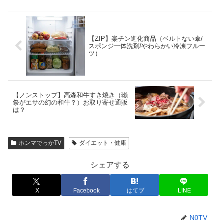
【ZIP】楽チン進化商品（ベルトない傘/
スポンジ一体洗剤/やわらかい冷凍フルー
ツ）
【ノンストップ】高森和牛すき焼き（獺
祭がエサの幻の和牛？）お取り寄せ通販
は？
ホンマでっかTV
ダイエット・健康
シェアする
X
Facebook
はてブ
LINE
N0TV