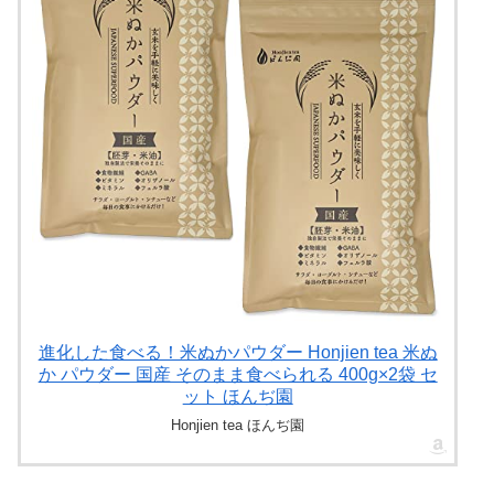
進化した食べる！米ぬかパウダー Honjien tea 米ぬ
か パウダー 国産 そのまま食べられる 400g×2袋 セ
ット ほんぢ園
Honjien tea ほんぢ園