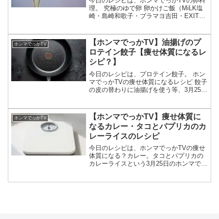
今日のレシピは、ホンマでっかTVの卵料
理。 究極のゆで卵 卵かけご飯（MiLK塩
崎・島崎和歌子・ブラマヨ吉田・EXIT兼
近）等、5月27日のホンマでっかTVで教
えてくれた卵レシピの作り方についてで
す。（画像はイメージです）ホンマでっ
【ホンマでっかTV】油揚げのプ
ホンマでっかTV
かTV ...
ロテイン餃子【痩せ体質になるレ
シピ？】
今日のレシピは、プロテイン餃子。 ホン
マでっかTVの痩せ体質になるレシピ 餃子
の皮の替わりに油揚げを使う等、3月25日
のホンマでっかTVで教えてくれたプロテ
イン餃子レシピの作り方についてです。
（画像はイメージです）ホンマでっかTV
【ホンマでっかTV】痩せ体質に
ホンマでっかTV
油揚げの...
なるカレー・タコとパプリカのカ
レーライスのレシピ
今日のレシピは、ホンマでっかTVの痩せ
体質になる？カレー。タコとパプリカの
カレーライスという3月25日のホンマでっ
かTVで教えてくれた痩せ体質になるレシ
ピの作り方についてです。（画像はイメ
ージです）ホンマでっかTV 痩せ体質にな
るカレーレシ...