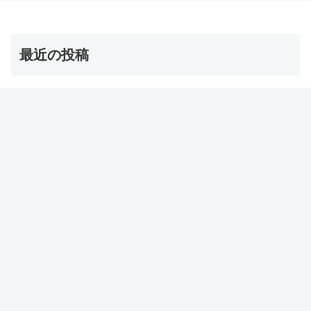
最近の投稿
【オーマイゴッド】埼玉ご当地アイス 店とメニューは？
（ソフトクリーム/かき氷/ジェラート）
2026年8月8日
【サタプラ】夏アイス【サタデープラス試してランキン
グ】
2026年8月8日
【志麻さん】チュニジア風春巻き・ブリック レシピ【沸
騰ワード】
2026年8月7日