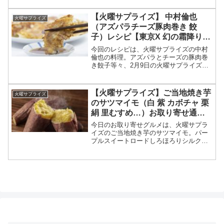
が作った等々、2月9日の火曜サプライズ
で北川景子が紹介してウエンツが作った
【火曜サプライズ】 中村倫也
火曜サプライズ
料理の作り方についてで...
（アズパラチーズ豚肉巻き 餃
子）レシピ【東京X 幻の霜降り豚
肉】
今回のレシピは、火曜サプライズの中村
倫也の料理。アズパラとチーズの豚肉巻
き餃子等々、2月9日の火曜サプライズで
中村倫也が東京の幻の霜降り豚肉を使っ
て作る料理の作り方についてです。（画
像はイメージです）火曜サプライズ 中村
【火曜サプライズ】ご当地焼き芋
火曜サプライズ
倫也レシピ中村倫也が...
のサツマイモ（白 紫 カボチャ 栗
絹 里むすめ…）お取り寄せ通販
サイトは？【三浦翔平×西川貴
今日のお取り寄せグルメは、火曜サプラ
教】
イズのご当地焼き芋のサツマイモ。パー
プルスイートロードしろほろりシルクス
イートマロンゴールドべにはるか里むす
めハロウィンスイート等々、12月22日の
火曜サプライズのご当地焼き芋No.1決定
戦で焼き芋にした...