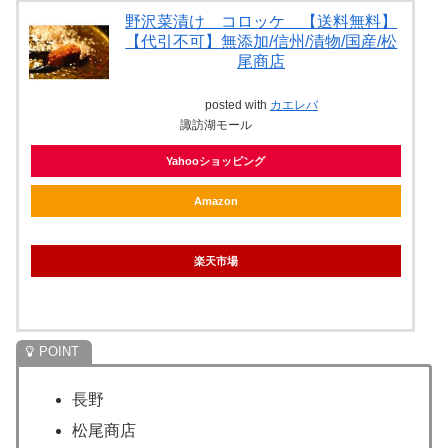
野沢菜漬け コロッケ 【送料無料】
【代引不可】無添加/信州/漬物/国産/松
尾商店
posted with
カエレバ
諏訪湖モール
Yahooショッピング
Amazon
楽天市場
長野
松尾商店