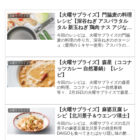
【火曜サプライズ】門脇麦の料理
火曜サプライズ
レシピ【深谷ねぎ アスパラタル
タル 新玉ねぎ 鶏肉 ナス アジなめ
ろう】
今回のレシピは、火曜サプライズの門脇
麦の料理の作り方。深谷ねぎのポタージ
ュ（愛用のミキサー使用）アスパラのタ
ルタルソースのせ新玉ねぎの生ハムのせ
鶏もも肉のシイタケソースナスとチーズ
のバーナー炙りアジの洋風なめろう（た
【火曜サプライズ】森星（ココナ
火曜サプライズ
たき）等々、3月2日の火...
ッツカレー 自然薯鍋）【レシ
ピ】
今回のレシピは、火曜サプライズの森星
の料理。ココナッツカレー自然薯鍋
等々、2月16日の火曜サプライズで森星が
教えてくれたスパイスカレー等の作り方
についてです。（画像はイメージです）
火曜サプライズ カレー＆自然薯鍋レシピ
【火曜サプライズ】麻婆豆腐 レ
火曜サプライズ
（森星）森星が料理を作...
シピ【北川景子＆ウエンツ瑛士】
今回のレシピは、火曜サプライズの北川
景子の麻婆豆腐北川景子の得意料理
DAIGOも食べてきたばかり隠し味の酢を
最後に入れるのがポイントウエンツ瑛士