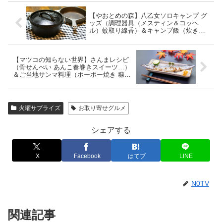
【やおとめの森】八乙女ソロキャンプ グ
ッズ（調理器具（メスティン＆コッヘ
ル）蚊取り線香）＆キャンプ飯（炊き込
みご飯 ハットグ風揚げ物）レシピ【ヒル
ナンデス】
【マツコの知らない世界】さんまレシピ
（骨せんべい あんこ春巻きスイーツ…）
＆ご当地サンマ料理（ポーポー焼き 糠漬
け…）お取り寄せ通販サイトは？【ご当
地サンマ料理】
火曜サプライズ
お取り寄せグルメ
シェアする
X
Facebook
はてブ
LINE
N0TV
関連記事