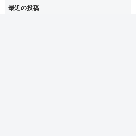
最近の投稿
【夜会】浅田舞のトレーニンググッズ（バトルロープ）
名前・お取り寄せ通販は？
2026年8月6日
【DayDay】冷房コリ対策グッズ（とげとげマット/ゴリ
ラ/温灸マッサージ/ツボ/耳栓ウォーマー/ミニかっさ）
2026年8月6日
【チャンカワイ】食後お酢ダイエット 方法・やり方・効
果は？【実際どうなの会】
2026年8月5日
【ひるおび】電子レンジレシピ（白い豚角煮/ナスそぼろ
あん/春雨/トマトてりやきキチン）