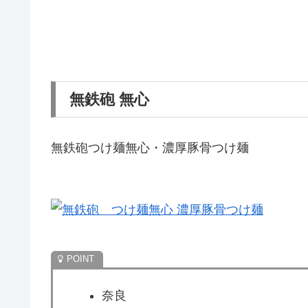
無鉄砲 無心
無鉄砲つけ麺無心・濃厚豚骨つけ麺
奈良