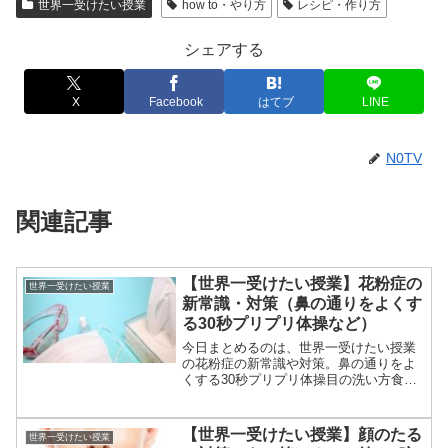
世界一受けたい授業
how to・やり方
レシピ・作り方
シェアする
X
Facebook
はてブ
LINE
N0TV
関連記事
【世界一受けたい授業】花粉症の
世界一受けたい授業
新常識・対策（鼻の通りをよくす
る30秒プリプリ体操など）
今日まとめるのは、世界一受けたい授業
の花粉症の新常識や対策。鼻の通りをよ
くする30秒プリプリ体操目の洗い方食べ
物（ごぼう）換気洗濯物外出した時（帰
ってきたとき）等々、2月3日の世界一受
けたい授業の古い常識をアップデートで
【世界一受けたい授業】顔のたる
世界一受けたい授業
紹介された花粉症対策...