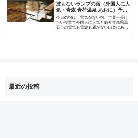
ジです。）世界一受け...
波もないランプの宿（外国人に人
気・青森 青荷温泉 あおに）予約
サイトは？
今日の宿は、電気がない宿。世界一受け
たい授業で外国人に人気と紹介青森県黒
石市の電気も電波も届かない山奥にある
夜はランプの明かりで過ごす名前が「ラ
ンプの宿 青荷温泉」等々、7月22日の世
界一受けたい授業で紹介された電気がな
いランプの宿について...
最近の投稿
茨城の巨大な星型オクラ・ダビデの星 お取り寄せ通販
は？【青空レストラン】
2026年8月8日