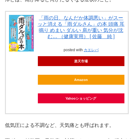
「雨の日、なんだか体調悪い」がスー
ッと消える「雨ダルさん」の本 頭痛 耳
鳴り めまい ダルい 肩が重い 気分が沈
む… （健康実用） [ 佐藤 純 ]
posted with
カエレバ
楽天市場
Amazon
Yahooショッピング
低気圧による不調など、天気痛とも呼ばれます。