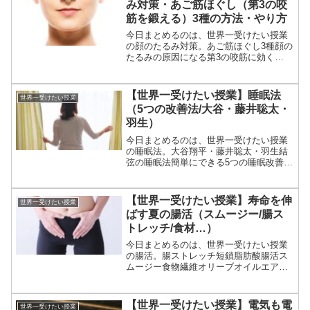
み対策・あご筋ほぐし（第3の咬
筋を鍛える）3種の方法・やり方
今日まとめるのは、世界一受けたい授業
の顔のたるみ対策。あご筋ほぐし3種顔の
たるみの原因になる第3の咬筋に効く
等々、1月6日の世界一受けたい授業で紹
介された顔のたるみ対策の第3の咬筋に効
く「あご筋ほぐし」についてです。（画
【世界一受けたい授業】睡眠法
世界一受けたい授業
像はイメージです。）...
（5つの改善法/大谷・藤井聡太・
羽生）
今日まとめるのは、世界一受けたい授業
の睡眠法。大谷翔平・藤井聡太・羽生結
弦の睡眠法簡単にできる5つの睡眠改善法
等々、10月28日の世界一受けたい授業で
紹介された睡眠法についてです。（画像
はイメージです。）世界一受けたい授業
【世界一受けたい授業】寿命を伸
世界一受けたい授業
睡眠法睡眠の特集...
ばす夏の腸活（スムージー/腸ス
トレッチ/食材…）
今日まとめるのは、世界一受けたい授業
の腸活。腸ストレッチ短鎖脂肪酸腸活ス
ムージー食物繊維オリーブオイルエアコ
ン朝の水の飲み方等々、8月19日の世界一
受けたい授業で紹介された寿命を伸ばす
夏の腸活についてです。（画像はイメー
【世界一受けたい授業】電気も電
世界一受けたい授業