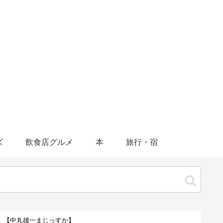
ズ
飲食店グルメ
本
旅行・宿
））【中丸雄一まじっすか】