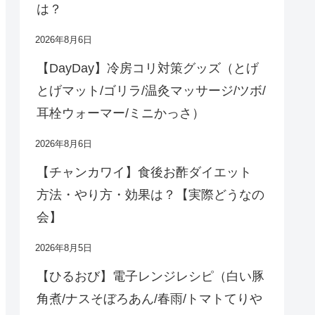
は？
2026年8月6日
【DayDay】冷房コリ対策グッズ（とげ
とげマット/ゴリラ/温灸マッサージ/ツボ/
耳栓ウォーマー/ミニかっさ）
2026年8月6日
【チャンカワイ】食後お酢ダイエット
方法・やり方・効果は？【実際どうなの
会】
2026年8月5日
【ひるおび】電子レンジレシピ（白い豚
角煮/ナスそぼろあん/春雨/トマトてりや