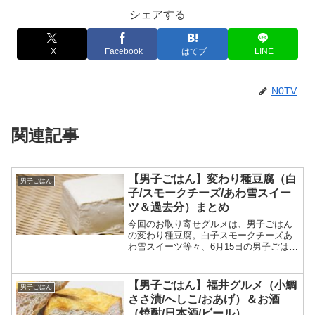
シェアする
X
Facebook
はてブ
LINE
N0TV
関連記事
【男子ごはん】変わり種豆腐（白
男子ごはん
子/スモークチーズ/あわ雪スイー
ツ＆過去分）まとめ
今回のお取り寄せグルメは、男子ごはん
の変わり種豆腐。白子スモークチーズあ
わ雪スイーツ等々、6月15日の男子ごはん
で特集された変わり種豆腐と、過去に紹
介された変わり種豆腐について、一覧に
してまとめます。（画像はイメージで
【男子ごはん】福井グルメ（小鯛
男子ごはん
す）男子ごはん 変わり...
ささ漬/へしこ/おあげ）＆お酒
（焼酎/日本酒/ビール）