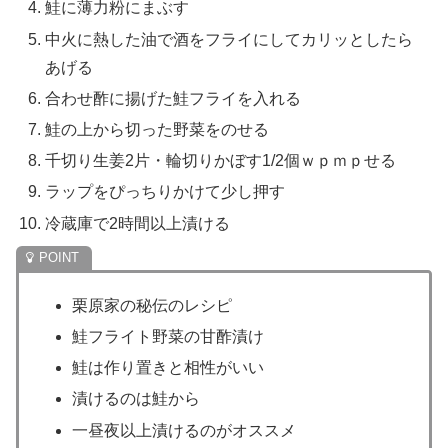
鮭に薄力粉にまぶす
中火に熱した油で酒をフライにしてカリッとしたら
あげる
合わせ酢に揚げた鮭フライを入れる
鮭の上から切った野菜をのせる
千切り生姜2片・輪切りかぼす1/2個ｗｐｍｐせる
ラップをぴっちりかけて少し押す
冷蔵庫で2時間以上漬ける
栗原家の秘伝のレシピ
鮭フライト野菜の甘酢漬け
鮭は作り置きと相性がいい
漬けるのは鮭から
一昼夜以上漬けるのがオススメ