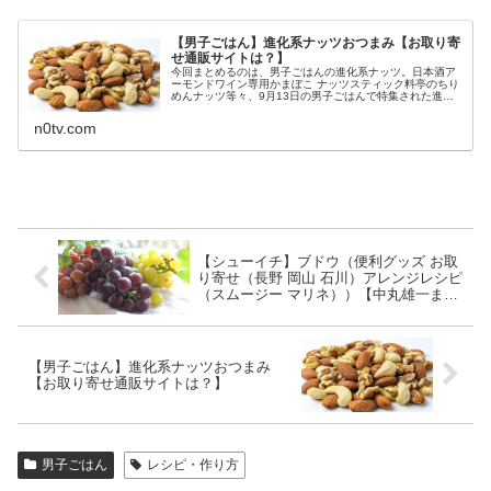
【男子ごはん】進化系ナッツおつまみ【お取り寄
せ通販サイトは？】
今回まとめるのは、男子ごはんの進化系ナッツ。日本酒ア
ーモンドワイン専用かまぼこ ナッツスティック料亭のちり
めんナッツ等々、9月13日の男子ごはんで特集された進化
系ナッツの名前やお取り寄せ通販サイトです。（画像はイ
メージです）男子ごはん 進化...
n0tv.com
【シューイチ】ブドウ（便利グッズ お取
り寄せ（長野 岡山 石川）アレンジレシピ
（スムージー マリネ））【中丸雄一まじ
っすか】
【男子ごはん】進化系ナッツおつまみ
【お取り寄せ通販サイトは？】
男子ごはん
レシピ・作り方