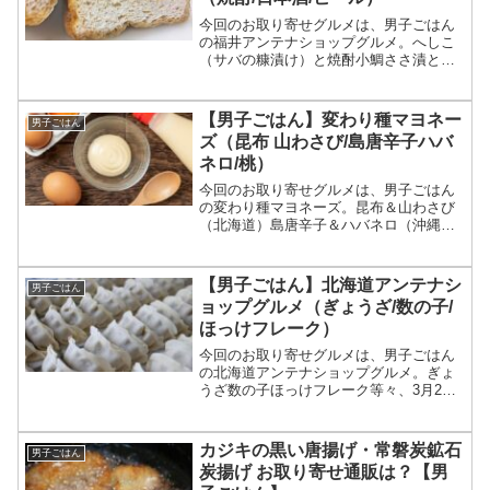
今回のお取り寄せグルメは、男子ごはん
の福井アンテナショップグルメ。へしこ
（サバの糠漬け）と焼酎小鯛ささ漬と日
本酒おあげ（分厚い油揚げ）と地ビール
等々、6月8日の男子ごはんで特集された
福井アンテナショップのおすすめグルメ
【男子ごはん】変わり種マヨネー
男子ごはん
と一緒に飲んだご当地お...
ズ（昆布 山わさび/島唐辛子ハバ
ネロ/桃）
今回のお取り寄せグルメは、男子ごはん
の変わり種マヨネーズ。昆布＆山わさび
（北海道）島唐辛子＆ハバネロ（沖縄）
白桃（岡山）等々、4月13日の男子ごはん
で特集された変わり種マヨネーズについ
てです。（画像はイメージです）男子ご
【男子ごはん】北海道アンテナシ
男子ごはん
はん 変わり種マヨネ...
ョップグルメ（ぎょうざ/数の子/
ほっけフレーク）
今回のお取り寄せグルメは、男子ごはん
の北海道アンテナショップグルメ。ぎょ
うざ数の子ほっけフレーク等々、3月2日
の男子ごはんで特集された北海道アンテ
ナショップのおすすめグルメについてで
す。（画像はイメージです）男子ごはん
カジキの黒い唐揚げ・常磐炭鉱石
男子ごはん
北海道アンテナショッ...
炭揚げ お取り寄せ通販は？【男