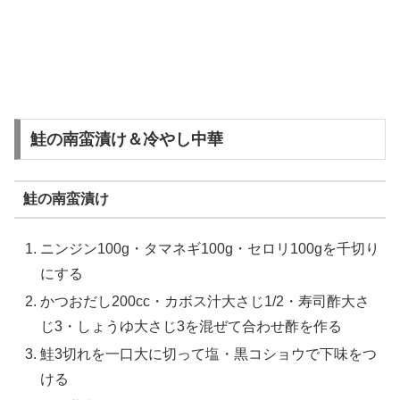
鮭の南蛮漬け＆冷やし中華
鮭の南蛮漬け
ニンジン100g・タマネギ100g・セロリ100gを千切り
にする
かつおだし200cc・カボス汁大さじ1/2・寿司酢大さ
じ3・しょうゆ大さじ3を混ぜて合わせ酢を作る
鮭3切れを一口大に切って塩・黒コショウで下味をつ
ける