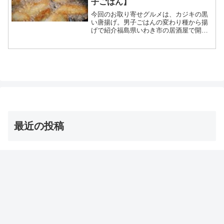
子ごはん】
今回のお取り寄せグルメは、カジキの黒
い唐揚げ。男子ごはんの変わり種から揚
げで紹介福島県いわき市の居酒屋で開発
石炭みたいな見た目イカスミソース
等々、2月16日の男子ごはんで特集された
カジキの黒い唐揚げについてです。（画
像はイメージです）男子ご...
最近の投稿
茨城の巨大な星型オクラ・ダビデの星 お取り寄せ通販
は？【青空レストラン】
2026年8月8日
【オーマイゴッド】埼玉ご当地アイス 店とメニューは？