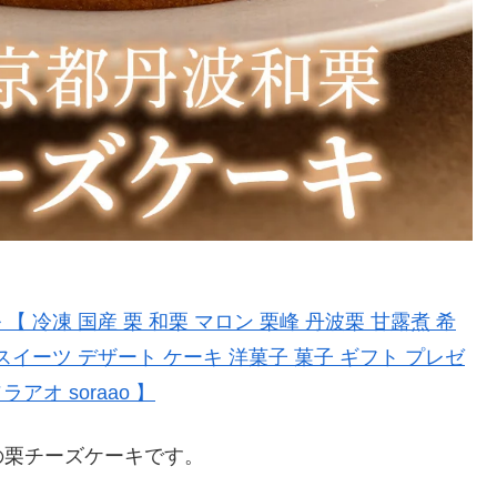
 冷凍 国産 栗 和栗 マロン 栗峰 丹波栗 甘露煮 希
スイーツ デザート ケーキ 洋菓子 菓子 ギフト プレゼ
アオ soraao 】
の栗チーズケーキです。