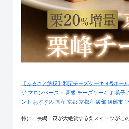
【ふるさと納税】和栗チーズケーキ 4号ホール 【
少 マロンペースト 高級 チーズケーキ お菓子 
ント おすすめ 国産 京都 京都産 綾部 綾部市 ソラ
特に、長嶋一茂が大絶賛する栗スイーツがこ