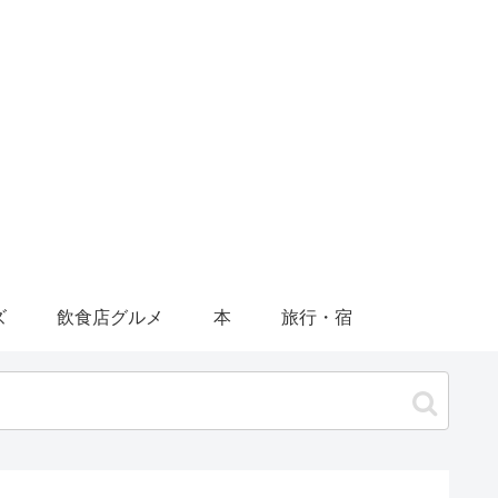
ズ
飲食店グルメ
本
旅行・宿