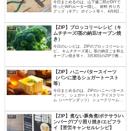
今日まとめるのは、山下健二郎がDIYで
作ったWiFiルーター隠し。 材料 作り方
グッズ（ギア） ポイント等々、4月9日の
ZIPの健二郎sDIYで作ったWiFiルーター
隠しについてです。（画像はイメージで
す）ZIP 山下健二郎のWiFiルー...
【ZIP】ブロッコリーレシピ（キ
ZIP！
ムチチーズ/茎の納豆/オーブン焼
き）
今日のレシピは、ZIPのブロッコリーレシ
ピ。 キムチチーズ蒸し 茎の納豆ごま和え
オーブン焼き等々、3月30日のZIPで教え
てくれたブロッコリーレシピの作り方に
ついてです。（画像はイメージです）ZIP
ブロッコリーレシピブロッコリーの特集
【ZIP】ハニーバタースイーツ
ZIP！
が...
（パンに塗るシュガートースト
等）
今日まとめるのは、ZIPのハニーバタース
イーツ。 シュガートースト アイスクリー
ム（ハーゲンダッツ） シュークリーム
（ビアードパパ）等々、3月25日のZIPで
紹介されたハニーバタースイーツについ
てです。（放送前は予想・画像はイメー
【ZIP】煮ない豚角煮/ポテサラ/ハ
ZIP！
ジです）Z...
ンバーグ/ブリ照り焼き/エビフラ
イ【苦労キャンセルレシピ】