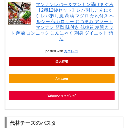
マンナンレバー＆マンナン漬けまぐろ
【2種12袋セット】レバ刺しこんにゃ
く レバ刺し風 蒟蒻 マグロ たれ付き ヘ
ルシー 低カロリー おつまみ アソート
マンナン 簡単 味付き 低糖質 糖質カッ
ト 蒟蒻 コンニャク こんにゃく 刺身 ダイエット 蒟
活
posted with
カエレバ
楽天市場
Amazon
Yahooショッピング
代替チーズのパスタ