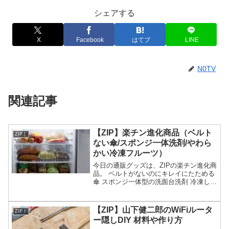
シェアする
X
Facebook
はてブ
LINE
N0TV
関連記事
【ZIP】楽チン進化商品（ベルト
ZIP！
ない傘/スポンジ一体洗剤/やわら
かい冷凍フルーツ）
今日の通販グッズは、ZIPの楽チン進化商
品。 ベルトがないのにキレイにたためる
傘 スポンジ一体型の洗面台洗剤 冷凍して
もやわらかい冷凍フルーツ レンジで使え
る缶詰等々、6月10日のZIPで紹介された
楽チン進化商品についてです。（画像は
【ZIP】山下健二郎のWiFiルータ
ZIP！
イメー...
ー隠しDIY 材料や作り方