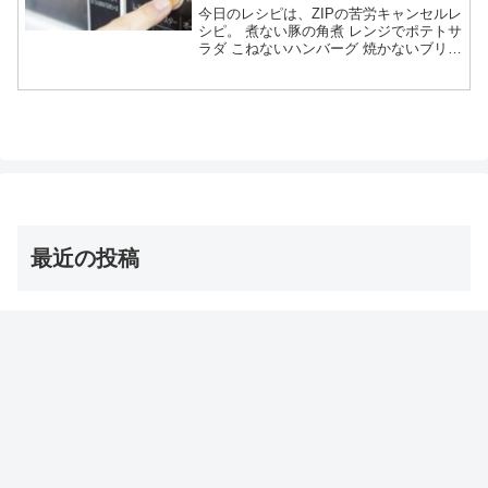
今日のレシピは、ZIPの苦労キャンセルレ
シピ。 煮ない豚の角煮 レンジでポテトサ
ラダ こねないハンバーグ 焼かないブリの
照り焼き 揚げないエビフライ等々、3月
17日のZIPで教えてくれた苦労キャンセ
ルレシピの作り方についてです。（画像
はイメ...
最近の投稿
茨城の巨大な星型オクラ・ダビデの星 お取り寄せ通販
は？【青空レストラン】
2026年8月8日
【オーマイゴッド】埼玉ご当地アイス 店とメニューは？
（ソフトクリーム/かき氷/ジェラート）