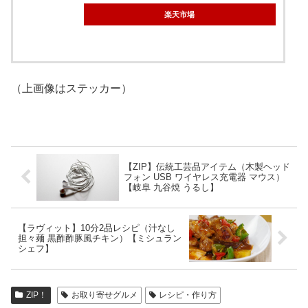
楽天市場
（上画像はステッカー）
【ZIP】伝統工芸品アイテム（木製ヘッド
フォン USB ワイヤレス充電器 マウス）
【岐阜 九谷焼 うるし】
【ラヴィット】10分2品レシピ（汁なし
担々麺 黒酢酢豚風チキン）【ミシュラン
シェフ】
ZIP！
お取り寄せグルメ
レシピ・作り方