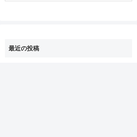
です）あさイチ つばきオイルつばきオイ
ルが特集されたテレ...
最近の投稿
茨城の巨大な星型オクラ・ダビデの星 お取り寄せ通販
は？【青空レストラン】
2026年8月8日
【オーマイゴッド】埼玉ご当地アイス 店とメニューは？
（ソフトクリーム/かき氷/ジェラート）
2026年8月8日
【サタプラ】夏アイス【サタデープラス試してランキン