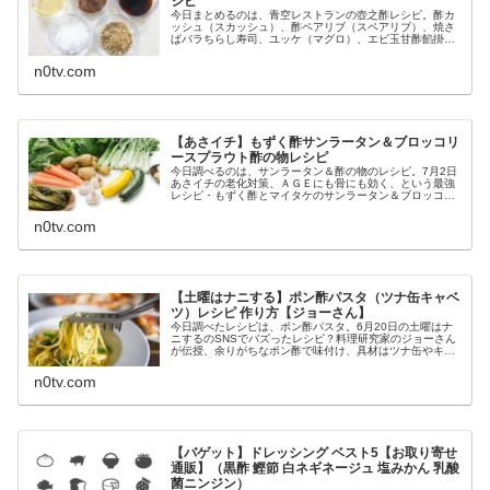
シピ
今日まとめるのは、青空レストランの壺之酢レシピ。酢カ
ッシュ（スカッシュ）、酢ペアリブ（スペアリブ）、焼さ
ばバラちらし寿司、ユッケ（マグロ）、エビ玉甘酢餡掛
け、等々、8月8日の満点青空レストランで特集される壺之
酢レシピの作り方です。（画像はイ...
n0tv.com
【あさイチ】もずく酢サンラータン＆ブロッコリ
ースプラウト酢の物レシピ
今日調べるのは、サンラータン＆酢の物のレシピ。7月2日
あさイチの老化対策、ＡＧＥにも骨にも効く、という最強
レシピ・もずく酢とマイタケのサンラータン＆ブロッコリ
ースプラウトの酢の物の作り方です。（画像はイメージで
す）もずく酢サンラータン＆ブロ...
n0tv.com
【土曜はナニする】ポン酢パスタ（ツナ缶キャベ
ツ）レシピ 作り方【ジョーさん】
今日調べたレシピは、ポン酢パスタ。6月20日の土曜はナ
ニするのSNSでバズったレシピ？料理研究家のジョーさん
が伝授、余りがちなポン酢で味付け、具材はツナ缶やキャ
ベツ、等々、ポン酢パスタのレシピと作り方です（画像は
イメージです）。土曜はナニす...
n0tv.com
【バゲット】ドレッシング ベスト5【お取り寄せ
通販】（黒酢 鰹節 白ネギネージュ 塩みかん 乳酸
菌ニンジン）