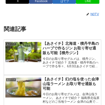
X
Facebook
はてブ
LINE
N0TV
関連記事
【あさイチ】北海道・積丹半島の
あさイチ
ハーブで作るジン お取り寄せ通
販も可能【積丹ジン】
今日のお取り寄せグルメは、積丹ジン。
あさイチで紹介？ 北海道・積丹半島のハ
ーブで作る等々、6月3日あさイチで紹介
された北海道・積丹半島のハーブで作る
ジンについてです。（放送前は予想・画
像はイメージです）あさイチ 北海道・積
【あさイチ】幻の塩を使った会津
あさイチ
丹半島のハーブで...
山塩ラーメン お取り寄せ通販も
可能
今日のお取り寄せグルメは、会津山塩ラ
ーメン。 あさイチで紹介？ 福島県北塩原
村などのご当地ラーメン 会津の山奥で温