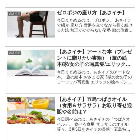
泉水から作る「幻の」山塩を使用等々、5
月28日あさイチで紹介されそうな会津山
塩ラーメンについてです。（放送前は予
ゼロポジの座り方【あさイチ】
あさイチ
想・画像はイメ...
今日まとめるのは、ゼロポジ。 あさイチ
で紹介 座り方 骨盤を立てながら長く続け
る方法 無理がかからない姿勢 膝の位置も
重要等、4月14日放送あさイチで特集され
たゼロポジの座り方についてです。（画
像はイメージです）あさイチ ゼロポジ座
り方の特...
【あさイチ】アートな本（プレゼ
あさイチ
ントに贈りたい書籍）（旅の絵
本/家/女の子の写真集/エリック）
【特選エンタ】
今日まとめるのは、あさイチのアートな
本。 旅の絵本 おさまる家 3歳の女の子の
ヨーロッパ写真集 エリックの絵本（ショ
ーン・タン）等々、4月10日のあさイチの
特選エンタで特集された「プレゼントに
贈りたいアートな書籍」についてです。
【あさイチ】五島つばきオイル
あさイチ
（画像はイメ...
（食用＆サラサラ）お取り寄せ通
販や名前は？
今日調べるのは、あさイチの「つばきオ
イル」。 食べる食用 サラサラのオイル
等々、3月5日あさイチの長崎・五島特集
で紹介された「つばきオイル」について
です。（放送前は予想・画像はイメージ