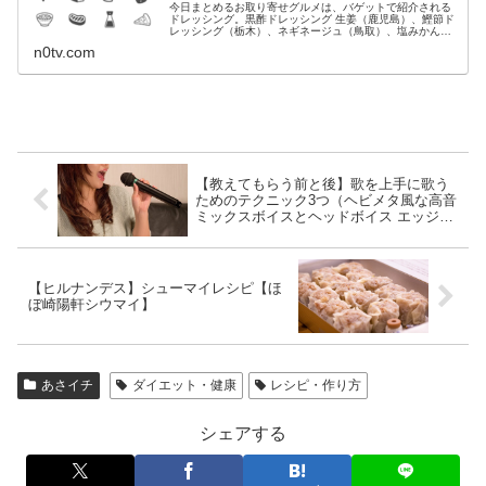
今日まとめるお取り寄せグルメは、バゲットで紹介される
ドレッシング。黒酢ドレッシング 生姜（鹿児島）、鰹節ド
レッシング（栃木）、ネギネージュ（鳥取）、塩みかん
（青）ドレッシング（愛媛ミカン農家）、乳酸菌発酵野菜
n0tv.com
ドレッシング（群馬の漬物）、等々...
【教えてもらう前と後】歌を上手に歌う
ためのテクニック3つ（ヘビメタ風な高音
ミックスボイスとヘッドボイス エッジボ
イス）【シュモ】
【ヒルナンデス】シューマイレシピ【ほ
ぼ崎陽軒シウマイ】
あさイチ
ダイエット・健康
レシピ・作り方
シェアする