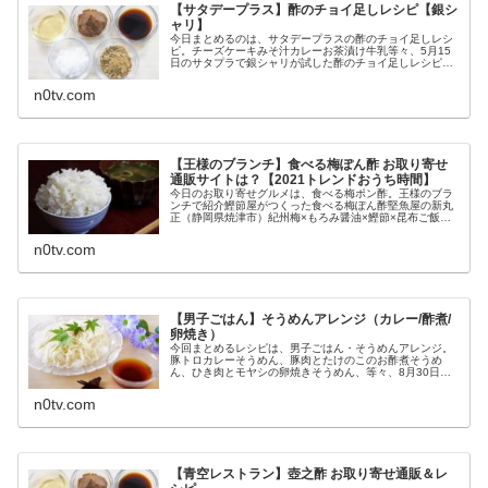
【サタデープラス】酢のチョイ足しレシピ【銀シ
ャリ】
今日まとめるのは、サタデープラスの酢のチョイ足しレシ
ピ。チーズケーキみそ汁カレーお茶漬け牛乳等々、5月15
日のサタプラで銀シャリが試した酢のチョイ足しレシピに
ついてです。（画像はイメージです）サタデープラス 酢の
チョイ足しレシピ（銀シャリ）...
n0tv.com
【王様のブランチ】食べる梅ぽん酢 お取り寄せ
通販サイトは？【2021トレンドおうち時間】
今日のお取り寄せグルメは、食べる梅ポン酢。王様のブラ
ンチで紹介鰹節屋がつくった食べる梅ぽん酢堅魚屋の新丸
正（静岡県焼津市）紀州梅×もろみ醤油×鰹節×昆布ご飯の
お供・お茶漬け・卵かけご飯・調味料・等々に使える梅の
酸味にごろごろとした大豆の食感...
n0tv.com
【男子ごはん】そうめんアレンジ（カレー/酢煮/
卵焼き）
今回まとめるレシピは、男子ごはん・そうめんアレンジ。
豚トロカレーそうめん、豚肉とたけのこのお酢煮そうめ
ん、ひき肉とモヤシの卵焼きそうめん、等々、8月30日の
男子ごはんで作ったそうめんのアレンジレシピの作り方で
す。（画像はイメージです）男子ご...
n0tv.com
【青空レストラン】壺之酢 お取り寄せ通販＆レ