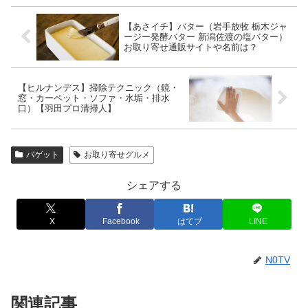
【あさイチ】バター（岩手放牧 栃木ジャ
ージー発酵バター 新潟佐渡の塩バター）
お取り寄せ通販サイトや名前は？
【ヒルナンデス】掃除テクニック（鏡・
窓・カーペット・ソファ・水垢・排水
口）【羽田プロ清掃人】
バゲット
お取り寄せグルメ
シェアする
X
Facebook
はてブ
LINE
N0TV
関連記事