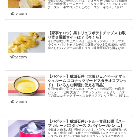
今日のお取り寄せグルメは、シューイチで紹介される成城
石井の進化系チーズケーキ。イタリア産シチリアレモンの
チーズケーキマロンづくしのチーズケーキ等々、1月24日
のシューイチのシューWhichで対決する成城石井の進化系
n0tv.com
チーズケーキについてです。...
【家事ヤロウ】黒トリュフポテトチップス お取
り寄せ通販サイトは？【今くら】
今日のお取り寄せグルメは、黒トリュフポテトチップス。
今くら・バリキャリ女子のご褒美グルメ1位成城石井が直
輸入したハンターズの黒トリュフ味指原莉乃も指をなめる
くらいおいしいと絶賛等々、10月14日の今夜くらべてみま
したで教えてくれる黒トリュフ...
n0tv.com
【バゲット】成城石井（大葉ジェノベーゼ マッ
シュルーム ココナッツギー ピスタチオスプレッ
ド）【いろんな料理に使える商品】
今回のお取り寄せグルメは、バゲットの成城石井の商品。
ジェノベーゼ風 大葉ソースマッシュルームとクリームスー
プの素ココナッツ ギーピスタチオスプレッド等々、6月1日
のバゲットで特集された成城石井のいろんな料理に使える
n0tv.com
商品についてです。（画像は...
【バゲット】成城石井レトルト食品10選【スー
プ カレー パスタソース スパイシーガパオ…】
今日まとめるお取り寄せグルメは、バゲットの成城石井の
レトルト食品10選。4種チーズの濃厚パスタソースウニソ
ースのパスタソース3種豆のチリコンカンタイで作るガパ