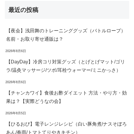
最近の投稿
【夜会】浅田舞のトレーニンググッズ（バトルロープ）
名前・お取り寄せ通販は？
2026年8月6日
【DayDay】冷房コリ対策グッズ（とげとげマット/ゴリ
ラ/温灸マッサージ/ツボ/耳栓ウォーマー/ミニかっさ）
2026年8月6日
【チャンカワイ】食後お酢ダイエット 方法・やり方・効
果は？【実際どうなの会】
2026年8月5日
【ひるおび】電子レンジレシピ（白い豚角煮/ナスそぼろ
あん/春雨/トマトてりやきキチン）