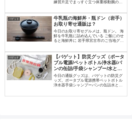
練習片足でまっすぐ立つ体重移動腕の使
い方（ひねり）等々、3月27日のバゲット
でボール投げの上達メソッド・練習方法
についてです。（画像はイメージです）
牛乳瓶の海鮮丼・瓶ドン（岩手）
バゲット
バゲット ボール投げ...
お取り寄せ通販は？
今日のお取り寄せグルメは、瓶ドン。 海
鮮を牛乳瓶に詰め込んでいる ご飯にのせ
ると海鮮丼に 岩手県宮古市のご当地グル
メ ヒルナンデスなどのテレビで紹介
等々、岩手のご当地グルメ・瓶ドンにつ
いてです。（画像はイメージです）瓶ド
【バゲット】防災グッズ（ポータ
バゲット
ン瓶ドンが紹介された...
ブル電源/ペットボトル浄水器/パ
ンの缶詰/手袋シャンプー/水と塩
だけのスマホ充電）
今日の通販グッズは、バゲットの防災グ
ッズ。ポータブル電源携帯ペットボトル
浄水器手袋シャンプーパンの缶詰水と塩
だけのスマホ充電器等々、3月9日のバゲ
ットの防災グッズ特集で紹介された商品
についてです。（画像はイメージです）
バゲット 防災グッズ防...