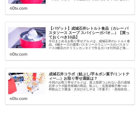
オ行列店ど海老カレー骨付き肉バターチキンカレー成城石
井＆新宿中村屋 ビーフカレーオ...
n0tv.com
【バゲット】成城石井レトルト食品（カレー パ
スタソース スープ スパイシーガパオ…）【買っ
ておくべき10品】
今日まとめるお取り寄せグルメは、成城石井のレトルト食
品。4種チーズの濃厚パスタソースウニソースのパスタソ
ース3種豆のチリコンカンタイで作るガパオ行列店ど海老
カレー骨付き肉バターチキンカレー成城石井＆新宿中村屋
n0tv.com
ビーフカレーオマール海老の濃厚...
成城石井コラボ（鮭ぶし/芋＆ポン菓子/ミントテ
ィー…）お取り寄せ通販は？
今回のお取り寄せグルメは、坂上指原つぶれない店の成城
石井コラボ販売候補の商品。鮭ぶし・北海道柚子梅つゆ・
和歌山ニラ醤油・大分ひがしやま（芋菓子）・高知佐伯ご
まだし・大分燻製ナッツ・広島大葉ソース・大分白えびか
き餅・富山ミントグリーンティー・...
n0tv.com