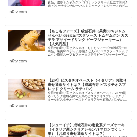
食品。濃厚トムヤムクン ココナッツクリーム仕立て骨付き
肉 バターチキンカレーパルミジャーノ・レジャーノのビー
フハヤシ新宿中村屋ビーフカレー新宿中村屋バターチキン
n0tv.com
カリー等々、10月7日放送め...
【もしもツアーズ】成城石井（果実60％ジャム
せんべい desicaパスタソース トムヤムクン カス
テラ アサイードリンク ビーフジャーキー…）
【人気商品】
今日のお取り寄せグルメは、もしもツアーズの成城石井の
商品。果実60％ジャム厚焼きせんべいパスタソーストムヤ
ムクン惣菜スープ＆フォーカステラビーフジャーキーアサ
イー等々、8月7日のもしもツアーズで紹介された成城石井
n0tv.com
の最新アイテムについてです。...
【ZIP】ピスタチオペースト（イタリア）お取り
寄せ通販サイトは？【成城石井 ピスタチオスプ
レッド クリーム ラテ パン】
今日のお取り寄せグルメはピスタチオペースト。ZIPの割
るドリンク成城石井で人気のピスタチオスプレッドクリー
ミーなピスタチオペーストイタリアから直輸入パンのお供
として話題ホットミルクで割ればピスタチオラテ等々、3
n0tv.com
月11日のZIPで紹介される成...
【シューイチ】成城石井の進化系チーズケーキ
（イタリア産シチリアレモンvsマロンづくし・
栗）【お取り寄せ通販サイトは？】