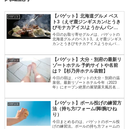
【バゲット】北海道グルメ ベス
バゲット
ト3（えぞ鹿ジンギスカン/とうき
びモナカアイス/ようかんパン）
【とにかく明るい安村】
今日のお取り寄せグルメは、バゲットの
北海道グルメのベスト3。えぞ鹿ジンギス
カンとうきびモナカアイスようかんパン
等々、3月29日のバゲットで紹介されたと
にかく明るい安村オススメ北海道グルメ
ベスト3についてです。（画像はイメージ
【バゲット】大分・別府の最新リ
バゲット
です）バゲット ...
ゾートホテル 予約サイトや名前
は？【杉乃井ホテル宙館】
今日の宿は、バゲットの大分・別府の温
泉宿。最新リゾートホテル今年（2023
年）にオープン絶景の展望露天風呂名前
は「杉乃井ホテル・宙館（そらかん）」
等々、3月28日のバゲットで紹介された大
分・別府の最新の温泉リゾートホテルに
【バゲット】ボール投げの練習方
バゲット
ついてです。（画像...
法（持ち方/フォーム/脚/腕/ひね
り）
今日まとめるのは、バゲットのボール投
げの練習法。ボールの持ち方フォームの