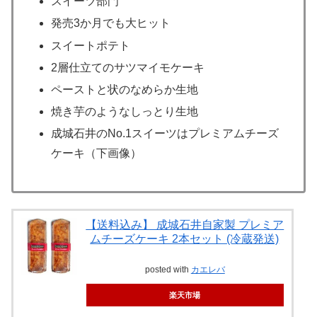
スイーツ部門
発売3か月でも大ヒット
スイートポテト
2層仕立てのサツマイモケーキ
ペーストと状のなめらか生地
焼き芋のようなしっとり生地
成城石井のNo.1スイーツはプレミアムチーズ
ケーキ（下画像）
【送料込み】 成城石井自家製 プレミア
ムチーズケーキ 2本セット (冷蔵発送)
posted with
カエレバ
楽天市場