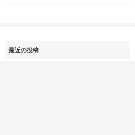
等々、2月16日の男子ごはんで特集された
カジキの黒い唐揚げについてです。（画
像はイメージです）男子ご...
最近の投稿
茨城の巨大な星型オクラ・ダビデの星 お取り寄せ通販
は？【青空レストラン】
2026年8月8日
【オーマイゴッド】埼玉ご当地アイス 店とメニューは？
（ソフトクリーム/かき氷/ジェラート）
2026年8月8日
【サタプラ】夏アイス【サタデープラス試してランキン