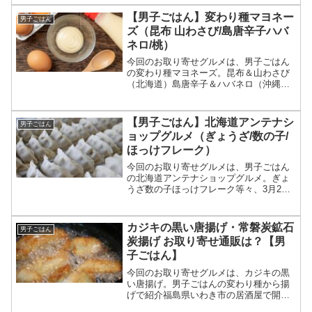
等々、6月8日の男子ごはんで特集された
福井アンテナショップのおすすめグルメ
【男子ごはん】変わり種マヨネー
男子ごはん
と一緒に飲んだご当地お...
ズ（昆布 山わさび/島唐辛子ハバ
ネロ/桃）
今回のお取り寄せグルメは、男子ごはん
の変わり種マヨネーズ。昆布＆山わさび
（北海道）島唐辛子＆ハバネロ（沖縄）
白桃（岡山）等々、4月13日の男子ごはん
で特集された変わり種マヨネーズについ
てです。（画像はイメージです）男子ご
【男子ごはん】北海道アンテナシ
男子ごはん
はん 変わり種マヨネ...
ョップグルメ（ぎょうざ/数の子/
ほっけフレーク）
今回のお取り寄せグルメは、男子ごはん
の北海道アンテナショップグルメ。ぎょ
うざ数の子ほっけフレーク等々、3月2日
の男子ごはんで特集された北海道アンテ
ナショップのおすすめグルメについてで
す。（画像はイメージです）男子ごはん
カジキの黒い唐揚げ・常磐炭鉱石
男子ごはん
北海道アンテナショッ...
炭揚げ お取り寄せ通販は？【男
子ごはん】
今回のお取り寄せグルメは、カジキの黒
い唐揚げ。男子ごはんの変わり種から揚
げで紹介福島県いわき市の居酒屋で開発
石炭みたいな見た目イカスミソース