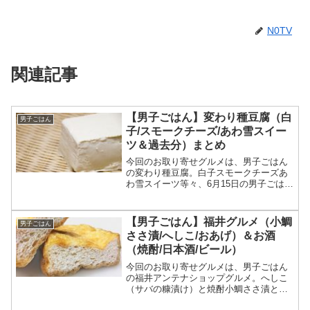
N0TV
関連記事
【男子ごはん】変わり種豆腐（白
男子ごはん
子/スモークチーズ/あわ雪スイー
ツ＆過去分）まとめ
今回のお取り寄せグルメは、男子ごはん
の変わり種豆腐。白子スモークチーズあ
わ雪スイーツ等々、6月15日の男子ごはん
で特集された変わり種豆腐と、過去に紹
介された変わり種豆腐について、一覧に
してまとめます。（画像はイメージで
【男子ごはん】福井グルメ（小鯛
男子ごはん
す）男子ごはん 変わり...
ささ漬/へしこ/おあげ）＆お酒
（焼酎/日本酒/ビール）
今回のお取り寄せグルメは、男子ごはん
の福井アンテナショップグルメ。へしこ
（サバの糠漬け）と焼酎小鯛ささ漬と日
本酒おあげ（分厚い油揚げ）と地ビール