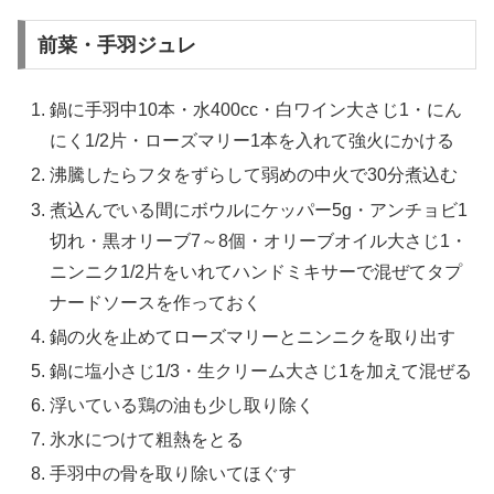
前菜・手羽ジュレ
鍋に手羽中10本・水400cc・白ワイン大さじ1・にん
にく1/2片・ローズマリー1本を入れて強火にかける
沸騰したらフタをずらして弱めの中火で30分煮込む
煮込んでいる間にボウルにケッパー5g・アンチョビ1
切れ・黒オリーブ7～8個・オリーブオイル大さじ1・
ニンニク1/2片をいれてハンドミキサーで混ぜてタプ
ナードソースを作っておく
鍋の火を止めてローズマリーとニンニクを取り出す
鍋に塩小さじ1/3・生クリーム大さじ1を加えて混ぜる
浮いている鶏の油も少し取り除く
氷水につけて粗熱をとる
手羽中の骨を取り除いてほぐす