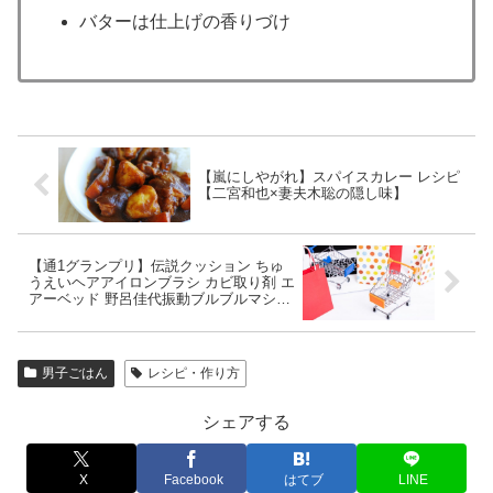
バターは仕上げの香りづけ
【嵐にしやがれ】スパイスカレー レシピ
【二宮和也×妻夫木聡の隠し味】
【通1グランプリ】伝説クッション ちゅ
うえいヘアアイロンブラシ カビ取り剤 エ
アーベッド 野呂佳代振動ブルブルマシン
Gゼロ中敷き【通販サイトは？】
男子ごはん
レシピ・作り方
シェアする
X
Facebook
はてブ
LINE