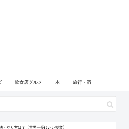
ズ
飲食店グルメ
本
旅行・宿
方法・やり方は？【世界一受けたい授業】