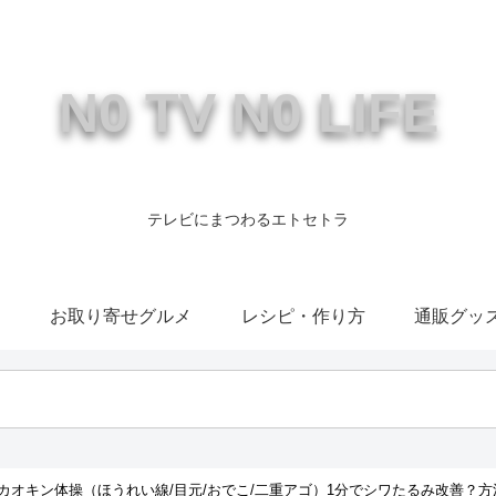
N0 TV N0 LIFE
テレビにまつわるエトセトラ
康
お取り寄せグルメ
レシピ・作り方
通販グッ
カオキン体操（ほうれい線/目元/おでこ/二重アゴ）1分でシワたるみ改善？