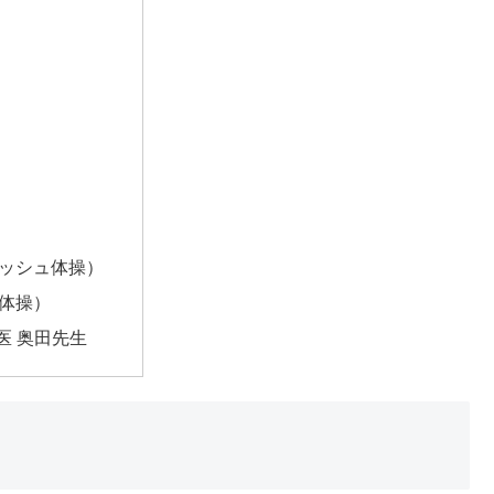
ッシュ体操）
体操）
医 奥田先生