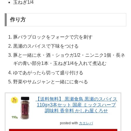
玉ねぎ1/4
作り方
豚バラブロックをフォークで穴を刺す
黒瀬のスパイスで下味をつける
豚と一緒に水・酒・ショウガ1/2・ニンニク1個・長ネ
ギの青い部分1本・玉ねぎ1/4を入れて煮込む
ゆであがったら切って盛り付ける
野菜やサムジャンと一緒にに食べる
【送料無料】 黒瀬食鳥 黒瀬のスパイス
110g×3本セット 国産 ミックスハーブ
調味料 香辛料 かしわ屋くろせ
posted with
カエレバ