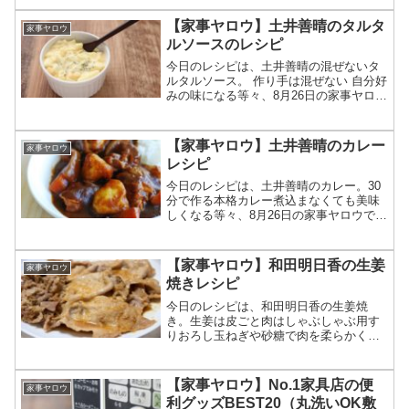
ね肉のピカタ風たたき焼きレシピの作り
方についてです。（画像はイメージで
【家事ヤロウ】土井善晴のタルタ
家事ヤロウ
す）家事ヤロウ 鶏...
ルソースのレシピ
今日のレシピは、土井善晴の混ぜないタ
ルタルソース。 作り手は混ぜない 自分好
みの味になる等々、8月26日の家事ヤロウ
で土井善晴が作ったタルタルソースレシ
ピの作り方についてです。（画像はイメ
ージです）家事ヤロウ 土井善晴のタルタ
【家事ヤロウ】土井善晴のカレー
家事ヤロウ
ルソース土井善...
レシピ
今日のレシピは、土井善晴のカレー。30
分で作る本格カレー煮込まなくても美味
しくなる等々、8月26日の家事ヤロウで土
井善晴が作ったカレーレシピの作り方に
ついてです。（画像はイメージです）家
事ヤロウ 土井善晴のカレー土井善晴が料
【家事ヤロウ】和田明日香の生姜
家事ヤロウ
理を紹介したテレ...
焼きレシピ
今日のレシピは、和田明日香の生姜焼
き。生姜は皮ごと肉はしゃぶしゃぶ用す
りおろし玉ねぎや砂糖で肉を柔らかく
等々、5月27日の家事ヤロウで和田明日香
が作った生姜焼きレシピの作り方につい
てです。（画像はイメージです）家事ヤ
【家事ヤロウ】No.1家具店の便
家事ヤロウ
ロウ 和田明日香の生姜焼...
利グッズBEST20（丸洗いOK敷