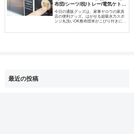
布団/シーツ/枕/トレー/電気ケト
ル/デスク 他）
今日の通販グッズは、家事ヤロウの家具
店の便利グッズ。はがせる超吸水力スポ
ンジ丸洗いOK敷布団米がこびり付きにく
いしゃもじ使い捨てスポンジシワになり
にくいシーツ上半身を包み込むまくら電
子レンジ対応トレー1台3役の電気ケトル
収納付き折りたたみデ...
最近の投稿
【オーマイゴッド】埼玉ご当地アイス 店とメニューは？
（ソフトクリーム/かき氷/ジェラート）
2026年8月8日
【サタプラ】夏アイス【サタデープラス試してランキン