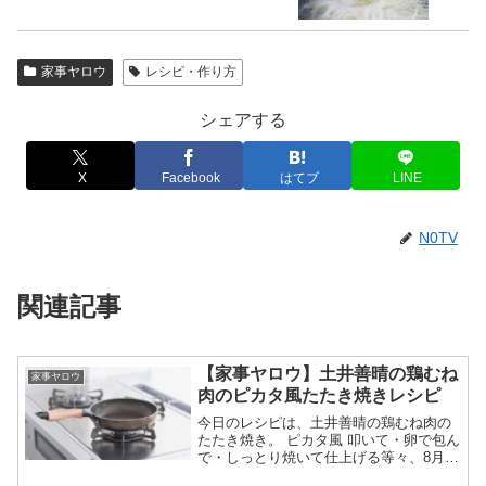
家事ヤロウ
レシピ・作り方
シェアする
X
Facebook
はてブ
LINE
N0TV
関連記事
【家事ヤロウ】土井善晴の鶏むね
家事ヤロウ
肉のピカタ風たたき焼きレシピ
今日のレシピは、土井善晴の鶏むね肉の
たたき焼き。 ピカタ風 叩いて・卵で包ん
で・しっとり焼いて仕上げる等々、8月26
日の家事ヤロウで土井善晴が作った鶏む