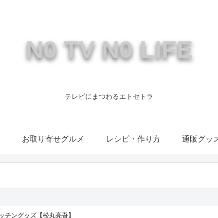
N0 TV N0 LIFE
テレビにまつわるエトセトラ
康
お取り寄せグルメ
レシピ・作り方
通販グッ
ッチングッズ【松丸亮吾】