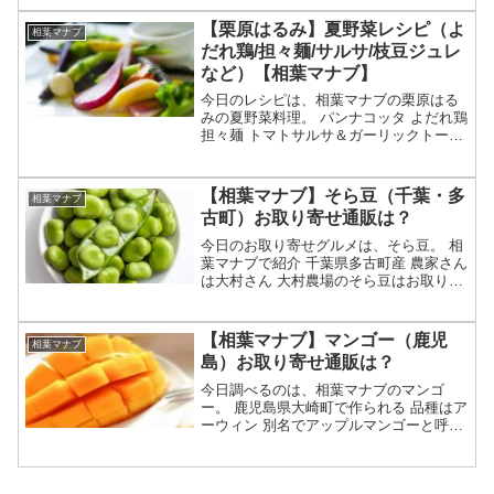
んやり オリーブオイルや粉チーズで味変
も等々、7月12日の相葉マナブのそうめ
【栗原はるみ】夏野菜レシピ（よ
相葉マナブ
ん-1グラン...
だれ鶏/担々麺/サルサ/枝豆ジュレ
など）【相葉マナブ】
今日のレシピは、相葉マナブの栗原はる
みの夏野菜料理。 パンナコッタ よだれ鶏
担々麺 トマトサルサ＆ガーリックトース
ト 枝豆のジュレ等々、7月5日の相葉マナ
ブの教えて栗原はるみ先生で紹介された
夏野菜などを使った料理のレシピの作り
【相葉マナブ】そら豆（千葉・多
相葉マナブ
方についてで...
古町）お取り寄せ通販は？
今日のお取り寄せグルメは、そら豆。 相
葉マナブで紹介 千葉県多古町産 農家さん
は大村さん 大村農場のそら豆はお取り寄
せも可能等々、6月21日の相葉マナブで紹
介される千葉・多古の「そら豆」につい
てです。（放送前は予想・画像はイメー
【相葉マナブ】マンゴー（鹿児
相葉マナブ
ジです）相葉...
島）お取り寄せ通販は？
今日調べるのは、相葉マナブのマンゴ
ー。 鹿児島県大崎町で作られる 品種はア
ーウィン 別名でアップルマンゴーと呼ば
れる強い甘みが特徴 お取り寄せも可能
等々、6月7日の相葉マナブで紹介された
鹿児島・大崎のマンゴーについてです。