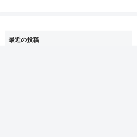
（放送前は予想・画...
最近の投稿
【夜会】浅田舞のトレーニンググッズ（バトルロープ）
名前・お取り寄せ通販は？
2026年8月6日
【DayDay】冷房コリ対策グッズ（とげとげマット/ゴリ
ラ/温灸マッサージ/ツボ/耳栓ウォーマー/ミニかっさ）
2026年8月6日
【チャンカワイ】食後お酢ダイエット 方法・やり方・効
果は？【実際どうなの会】