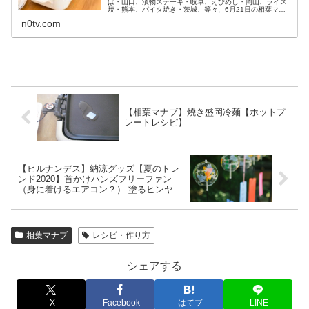
ば・山口、漬物ステーキ・岐阜、えびめし・岡山、ライス
焼・熊本、パイタ焼き・茨城、等々、6月21日の相葉マナ
ブで紹介されるホットプレートで作れる全国のご当地ごは
n0tv.com
んのレシピと作り方です。（画像...
【相葉マナブ】焼き盛岡冷麺【ホットプ
レートレシピ】
【ヒルナンデス】納涼グッズ【夏のトレ
ンド2020】首かけハンズフリーファン
（身に着けるエアコン？） 塗るヒンヤリ
グッズ…
相葉マナブ
レシピ・作り方
シェアする
X
Facebook
はてブ
LINE