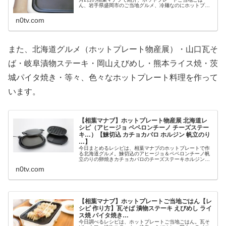
ん、岩手県盛岡市のご当地グルメ、冷麺なのにホットプレ
ートで焼く、という焼き盛岡冷麺のレシピと作り方です。
（画像はイメージです）焼き盛岡冷麺...
n0tv.com
また、北海道グルメ（ホットプレート物産展）・山口瓦そ
ば・岐阜漬物ステーキ・岡山えびめし・熊本ライス焼・茨
城パイタ焼き・等々、色々なホットプレート料理を作って
います。
【相葉マナブ】ホットプレート物産展 北海道レ
シピ（アヒージョ ペペロンチーノ チーズステー
キ…）【鰊切込 カチョカバロ ホルジン 帆立のり
…】
今日まとめるレシピは、相葉マナブのホットプレートで作
る北海道グルメ。鰊切込のアヒージョ＆ペペロンチーノ帆
立のりの卵焼きカチョカバロのチーズステーキホルジン鮭
のちゃんちゃん焼きいももち等々、10月4日の相葉マナブ
n0tv.com
のホットプレート物産展・北海道...
【相葉マナブ】ホットプレートご当地ごはん【レ
シピ 作り方】瓦そば 漬物ステーキ えびめし ライ
ス焼 パイタ焼き…
今日調べるレシピは、ホットプレートご当地ごはん。瓦そ