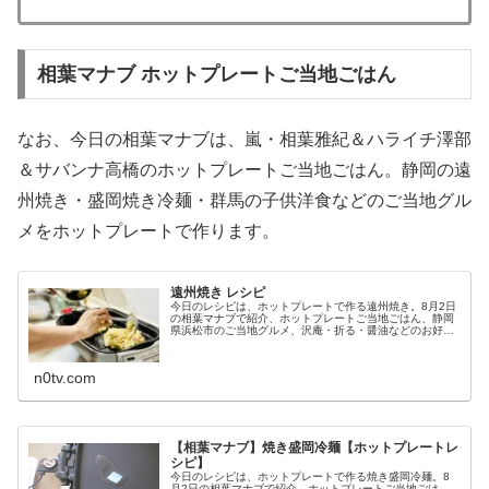
相葉マナブ ホットプレートご当地ごはん
なお、今日の相葉マナブは、嵐・相葉雅紀＆ハライチ澤部
＆サバンナ高橋のホットプレートご当地ごはん。静岡の遠
州焼き・盛岡焼き冷麺・群馬の子供洋食などのご当地グル
メをホットプレートで作ります。
遠州焼き レシピ
今日のレシピは、ホットプレートで作る遠州焼き。8月2日
の相葉マナブで紹介、ホットプレートご当地ごはん、静岡
県浜松市のご当地グルメ、沢庵・折る・醤油などのお好み
焼き、という遠州焼きのレシピと作り方です。（画像はイ
メージです）遠州焼き遠州焼きの...
n0tv.com
【相葉マナブ】焼き盛岡冷麺【ホットプレートレ
シピ】
今日のレシピは、ホットプレートで作る焼き盛岡冷麺。8
月2日の相葉マナブで紹介、ホットプレートご当地ごは