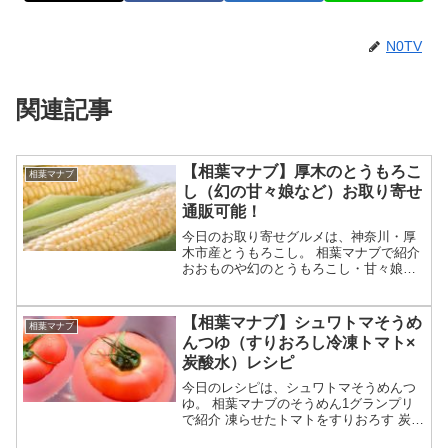
N0TV
関連記事
【相葉マナブ】厚木のとうもろこ
相葉マナブ
し（幻の甘々娘など）お取り寄せ
通販可能！
今日のお取り寄せグルメは、神奈川・厚
木市産とうもろこし。 相葉マナブで紹介
おおものや幻のとうもろこし・甘々娘
（かんかんむすめ）など品種を生産 農家
さんは井上さん お取り寄せも可能等々、
6月21日の相葉マナブで紹介された厚木の
【相葉マナブ】シュワトマそうめ
相葉マナブ
とうもろこしに...
んつゆ（すりおろし冷凍トマト×
炭酸水）レシピ
今日のレシピは、シュワトマそうめんつ
ゆ。 相葉マナブのそうめん1グランプリ
で紹介 凍らせたトマトをすりおろす 炭酸
水で割るのもポイント 夏でもサッパリひ