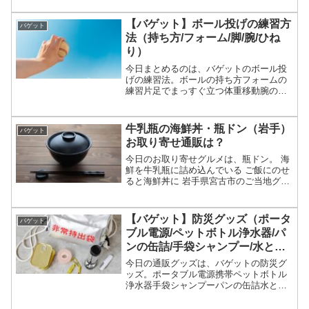
等々、3月28日のバゲットで紹介された大
分・別府の最新の温泉リゾートホテルに
【バゲット】ボール投げの練習方
バゲット
ついてです。（画像...
法（持ち方/フォーム/脚/腕/ひね
り）
今日まとめるのは、バゲットのボール投
げの練習法。ボールの持ち方フォームの
練習片足でまっすぐ立つ体重移動腕の使
い方（ひねり）等々、3月27日のバゲット
でボール投げの上達メソッド・練習方法
についてです。（画像はイメージです）
牛乳瓶の海鮮丼・瓶ドン（岩手）
バゲット
バゲット ボール投げ...
お取り寄せ通販は？
今日のお取り寄せグルメは、瓶ドン。 海
鮮を牛乳瓶に詰め込んでいる ご飯にのせ
ると海鮮丼に 岩手県宮古市のご当地グル
メ ヒルナンデスなどのテレビで紹介
等々、岩手のご当地グルメ・瓶ドンにつ
いてです。（画像はイメージです）瓶ド
【バゲット】防災グッズ（ポータ
バゲット
ン瓶ドンが紹介された...
ブル電源/ペットボトル浄水器/パ
ンの缶詰/手袋シャンプー/水と塩
だけのスマホ充電）
今日の通販グッズは、バゲットの防災グ
ッズ。ポータブル電源携帯ペットボトル
浄水器手袋シャンプーパンの缶詰水と塩
だけのスマホ充電器等々、3月9日のバゲ
ットの防災グッズ特集で紹介された商品