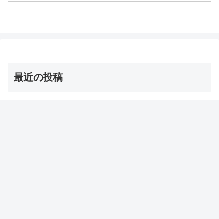
についてです。（画像はイメージです）
バゲット 防災グッズ防...
最近の投稿
茨城の巨大な星型オクラ・ダビデの星 お取り寄せ通販
は？【青空レストラン】
2026年8月8日
【オーマイゴッド】埼玉ご当地アイス 店とメニューは？
（ソフトクリーム/かき氷/ジェラート）
2026年8月8日
【サタプラ】夏アイス【サタデープラス試してランキン