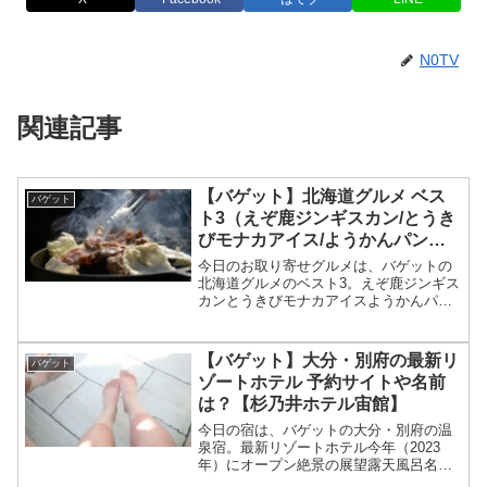
N0TV
関連記事
【バゲット】北海道グルメ ベス
バゲット
ト3（えぞ鹿ジンギスカン/とうき
びモナカアイス/ようかんパン）
【とにかく明るい安村】
今日のお取り寄せグルメは、バゲットの
北海道グルメのベスト3。えぞ鹿ジンギス
カンとうきびモナカアイスようかんパン
等々、3月29日のバゲットで紹介されたと
にかく明るい安村オススメ北海道グルメ
ベスト3についてです。（画像はイメージ
【バゲット】大分・別府の最新リ
バゲット
です）バゲット ...
ゾートホテル 予約サイトや名前
は？【杉乃井ホテル宙館】
今日の宿は、バゲットの大分・別府の温
泉宿。最新リゾートホテル今年（2023
年）にオープン絶景の展望露天風呂名前
は「杉乃井ホテル・宙館（そらかん）」