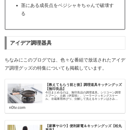
茎にある成長点をベジシャキちゃんで破壊す
る
アイデア調理器具
ちなみにこのブログでは、色々な番組で放送されたアイデ
ア調理グッズの特集についても掲載しています。
【教えてもらう前と後】調理道具キッチングッズ
【無印良品】
今日まとめるのは、無印良品の調理道具。シリコーン調理
スプーン、土鍋（伊賀焼）、ソーラークッキングスケー
ル、冷蔵庫用米びつ、分解して洗えるキッチンばさみ
等々、9月1日の教えてもらう前と後で教えてくれた無印の
キッチングッズについてです。（画像は...
n0tv.com
【家事ヤロウ】便利家電＆キッチングッズ【松丸