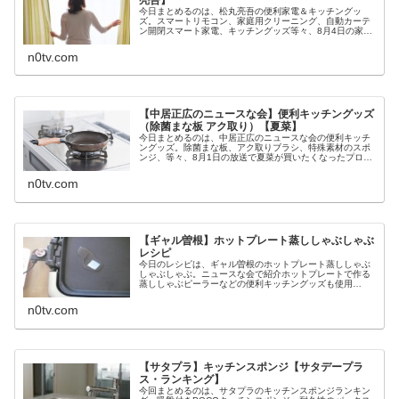
亮吾】
今日まとめるのは、松丸亮吾の便利家電＆キッチングッ
ズ。スマートリモコン、家庭用クリーニング、自動カーテ
ン開閉スマート家電、キッチングッズ等々、8月4日の家事
ヤロウで松丸亮吾が紹介した便利家電やグッズについてで
す。（画像はイメージです）家事ヤ...
n0tv.com
【中居正広のニュースな会】便利キッチングッズ
（除菌まな板 アク取り）【夏菜】
今日まとめるのは、中居正広のニュースな会の便利キッチ
ングッズ。除菌まな板、アク取りブラシ、特殊素材のスポ
ンジ、等々、8月1日の放送で夏菜が買いたくなったプロお
すすめの調理がはかどる便利キッチングッズです。（画像
はイメージです）中居正広のニュ...
n0tv.com
【ギャル曽根】ホットプレート蒸ししゃぶしゃぶ
レシピ
今日のレシピは、ギャル曽根のホットプレート蒸ししゃぶ
しゃぶしゃぶ。ニュースな会で紹介ホットプレートで作る
蒸ししゃぶピーラーなどの便利キッチングッズも使用
等々、9月12日の中居正広のニュースな会でギャル曽根が
作ったホットプレート蒸ししゃぶのレ...
n0tv.com
【サタプラ】キッチンスポンジ【サタデープラ
ス・ランキング】
今回まとめるのは、サタプラのキッチンスポンジランキン