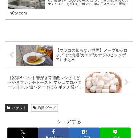
グ。吸盤付きPOCOキッチンスポンジ、耐久性のパックス
ナチュロン、あざらしスポンジ、亀の子スポンジ、圧縮さ
れているサンサンスポンジ、等々、8月8日のサタデープラ
スのキッチンスポンジBEST...
n0tv.com
【マツコの知らない世界】メープルシロ
ップ（北海道/カエデ/カナダのピックボ
ア）まとめ
【家事ヤロウ】罪深き背徳飯レシピ【ど
らやきフレンチトースト マシュマロバタ
ーシリアル 塩バターそぼろ ポテチ袋パス
タ】
バゲット
通販グッズ
シェアする
X
Facebook
はてブ
LINE