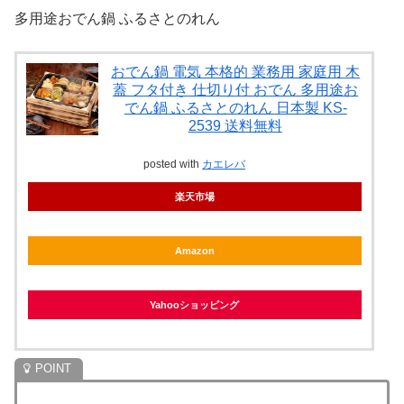
多用途おでん鍋 ふるさとのれん
おでん鍋 電気 本格的 業務用 家庭用 木
蓋 フタ付き 仕切り付 おでん 多用途お
でん鍋 ふるさとのれん 日本製 KS-
2539 送料無料
posted with
カエレバ
楽天市場
Amazon
Yahooショッピング