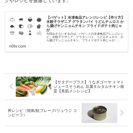
クやレシピを披露しています。
【バゲット】冷凍食品アレンジレシピ【作り方】
水餃子ラザニア グラタンパイ うどんチュロス か
ら揚げヤンニョムチキン フライドポテト肉じゃ
が
今回おさらいするのは、バゲットの冷凍食品アレンジレシ
ピ。水餃子ラザニア、グラタンパイ、うどんチュロス、か
ら揚げヤンニョムチキン、フライドポテト肉じゃが、
等々、今日放送のバゲットで特集された冷凍食品のアレン
n0tv.com
ジレシピの一覧です。バゲット 冷凍食...
【サタデープラス】うなぎゴーヤ トマト
ジュースそうめん 豆腐タルタルチキン南
蛮【美肌メシレシピ】
丼レシピ（焼鳥/鮭フレーク/リュウジ コ
ンビーフ）