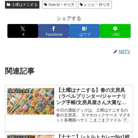
土曜はナニする
how to・やり方
レシピ・作り方
シェアする
X
Facebook
はてブ
LINE
N0TV
関連記事
【土曜はナニする】春の文房具
土曜はナニする
（ラベルプリンター/ジャーナリ
ング手帳/文房具屋さん大賞な
ど）
今日の通販グッズは、土曜はナニするの
春の文房具。 スマホロックケース マグネ
ット多機能ハサミ こまごまファイル ブッ
ククリップ マグネットレターカッター ア
ザラシのダンボール開梱カッター キーホ
ルダー付箋 ラベルプリンター ジャーナリ
【土ナニ】レトルトカレーNo1総
土曜はナニする