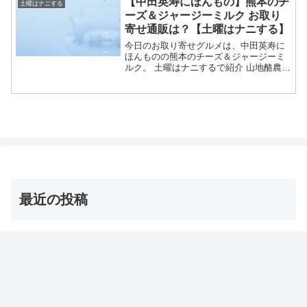
【中田英寿にほんもの】熊本のチ
土曜はナニする
等々、1月...
ーズ＆ジャージーミルク お取り
寄せ通販は？【土曜はナニする】
今日のお取り寄せグルメは、中田英寿に
ほんものの熊本のチーズ＆ジャージーミ
ルク。 土曜はナニするで紹介 山地酪農で
育てるジャージー牛の牛乳 チーズは熊本
県で最優秀賞 お取り寄せも可能等々、12
月27日の土曜はナニするで紹介された熊
本のチーズ＆...
最近の投稿
茨城の巨大な星型オクラ・ダビデの星 お取り寄せ通販
は？【青空レストラン】
2026年8月8日