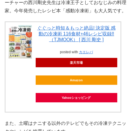
ーチャーの西川剛史先生は冷凍王子としておなじみの料理
家。今年発売したレシピ本「感動冷凍術」も大人気です。
ぐぐっと時短＆もっと絶品! 決定版 感
動の冷凍術 116食材+46レシピ収録!!
（TJMOOK） [ 西川 剛史 ]
posted with
カエレバ
楽天市場
Amazon
Yahooショッピング
また、土曜はナニする以外のテレビでもその冷凍テクニッ