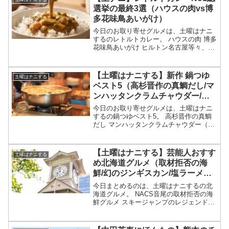
ング手...
選挙の最終3選（ハウスの肉vs博
多花味鳥あいがけ）
今日のお取り寄せグルメは、土曜はナニ
するのレトルトカレー。 ハウスの肉 博多
花味鳥あいがけ ヒルトン名古屋等々、2
月7日の土曜はナニするのレトルトカレー
No1総選挙の最終決戦に残った3選につい
てです。（画像はイメージです）土曜は
【土曜はナニする】新作 鍋つゆ
土曜はナニする
ナニする レ...
ベスト5（高杉晋作の真鯛だし/マ
ンハッタンクラムチャウダー/ラ
ーメン/松茸/麻婆）
今日のお取り寄せグルメは、土曜はナニ
するの鍋つゆベスト5。 高杉晋作の真鯛
だし マンハッタンクラムチャウダー（洋
風） ラーメン 松茸しゃぶしゃぶ 麻婆
等々、1月10日などの土曜はナニするで紹
介された新作の鍋つゆベスト5についてで
【土曜はナニする】芸能人おすす
土曜はナニする
す。（画像は...
め北海道グルメ（取材拒否の海
鮮/幻のジンギスカン/塩ラーメン/
浜カレー/ショートケーキ/寿司）
今日まとめるのは、土曜はナニするの北
海道グルメ。 NACS音尾の取材拒否の海
鮮グルメ スキージャンプのレジェンド葛
西紀明の高級寿司 ノブコブ吉村のショー
トケーキ Ｖ6長野の幻のジンギスカン タ
カトシの塩ラーメン 武田真治の浜カレー