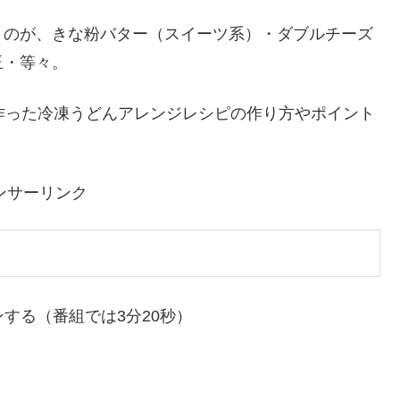
月6日の家事ヤロウ。火曜日のゴールデンに進出した
凍うどん。茹でずに電子レンジするだけなので家事初
冷凍うどんを使い、バカリズム・中丸雄一・カズレー
ンジレシピを教えてくれました。
うのが、きな粉バター（スイーツ系）・ダブルチーズ