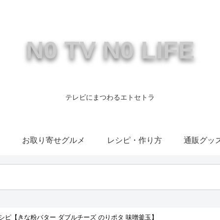
N0 TV N0 LIFE
テレビにまつわるエトセトラ
康
お取り寄せグルメ
レシピ・作り方
通販グッ
シピ【きな粉バター ダブルチーズ のりポタ 味噌釜玉】