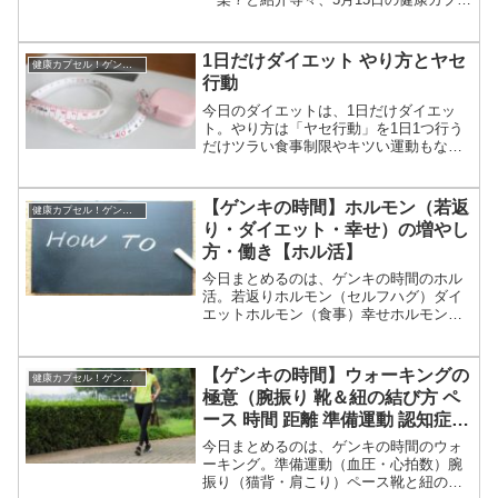
ル！ゲンキの時間でなかやまきんに君が
紹介したスクワットについてです。（画
像はイメージです）ゲンキの時間 スクワ
1日だけダイエット やり方とヤセ
健康カプセル！ゲンキの時間
ット（なかやまきん...
行動
今日のダイエットは、1日だけダイエッ
ト。やり方は「ヤセ行動」を1日1つ行う
だけツラい食事制限やキツい運動もなし
等々、テレビで紹介された1日だけダイエ
ットについてです。（画像はイメージで
す）1日だけダイエット1日だけダイエッ
【ゲンキの時間】ホルモン（若返
健康カプセル！ゲンキの時間
トが紹介されたテレ...
り・ダイエット・幸せ）の増やし
方・働き【ホル活】
今日まとめるのは、ゲンキの時間のホル
活。若返りホルモン（セルフハグ）ダイ
エットホルモン（食事）幸せホルモン
（お腹周りの運動）等々、2月20日の健康
カプセル！ゲンキの時間で教えてくれダ
イエットや高血圧などの健康効果のため
【ゲンキの時間】ウォーキングの
健康カプセル！ゲンキの時間
のウォーキングの極意に...
極意（腕振り 靴＆紐の結び方 ペ
ース 時間 距離 準備運動 認知症）
【ダイエット＆健康】
今日まとめるのは、ゲンキの時間のウォ
ーキング。準備運動（血圧・心拍数）腕
振り（猫背・肩こり）ペース靴と紐の結