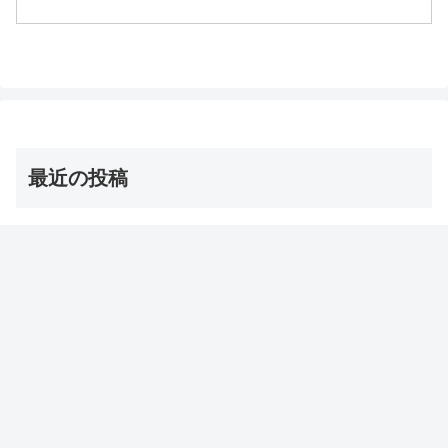
び方時間・距離認知症対策ウォーキング
後（栄養補給）等々、2月20日の健康カプ
セル！ゲンキの時間で教えてくれダイエ
ットや高血圧などの健...
最近の投稿
茨城の巨大な星型オクラ・ダビデの星 お取り寄せ通販
は？【青空レストラン】
2026年8月8日
【オーマイゴッド】埼玉ご当地アイス 店とメニューは？
（ソフトクリーム/かき氷/ジェラート）
2026年8月8日