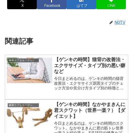
X
Facebook
はてブ
LINE
N0TV
関連記事
【ゲンキの時間】猫背の改善法・
健康カプセル！ゲンキの時間
エクササイズ・タイプ別の悪い癖
など
今日まとめるのは、ゲンキの時間の猫背
改善法・エクササイズ原因タイプのチェ
ック方法や見分け方タイプ別の特徴と悪
い癖等々、11月3日の健康カプセル！ゲン
キの時間で教えてくれた猫背の改善法に
ついてです。（画像はイメージです）ゲ
【ゲンキの時間】なかやまきんに
健康カプセル！ゲンキの時間
ンキの時間 猫背の改...
君スクワット（世界一楽？）【ダ
イエット】
今日まとめるのは、ゲンキの時間のスク
ワット。なかやまきんに君の筋トレ世界
一楽？と紹介等々、5月15日の健康カプセ