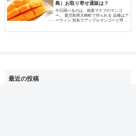
島）お取り寄せ通販は？
今日調べるのは、相葉マナブのマンゴ
ー。 鹿児島県大崎町で作られる 品種はア
ーウィン 別名でアップルマンゴーと呼ば
れる強い甘みが特徴 お取り寄せも可能
等々、6月7日の相葉マナブで紹介された
鹿児島・大崎のマンゴーについてです。
（放送前は予想・画...
最近の投稿
【夜会】浅田舞のトレーニンググッズ（バトルロープ）
名前・お取り寄せ通販は？
2026年8月6日
【DayDay】冷房コリ対策グッズ（とげとげマット/ゴリ