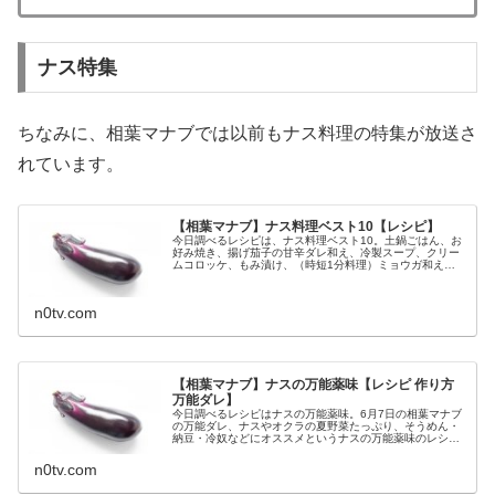
ナス特集
ちなみに、相葉マナブでは以前もナス料理の特集が放送さ
れています。
【相葉マナブ】ナス料理ベスト10【レシピ】
今日調べるレシピは、ナス料理ベスト10。土鍋ごはん、お
好み焼き、揚げ茄子の甘辛ダレ和え、冷製スープ、クリー
ムコロッケ、もみ漬け、（時短1分料理）ミョウガ和え、
ナスユッケ、フライドナス、焼きナス、等々、7月5日の相
葉マナブで紹介されるナス料理...
n0tv.com
【相葉マナブ】ナスの万能薬味【レシピ 作り方
万能ダレ】
今日調べるレシピはナスの万能薬味。6月7日の相葉マナブ
の万能ダレ、ナスやオクラの夏野菜たっぷり、そうめん・
納豆・冷奴などにオススメというナスの万能薬味のレシピ
と作り方です。（画像はイメージです）相葉マナブ ナスの
万能薬味ナスの万能薬味のレシ...
n0tv.com