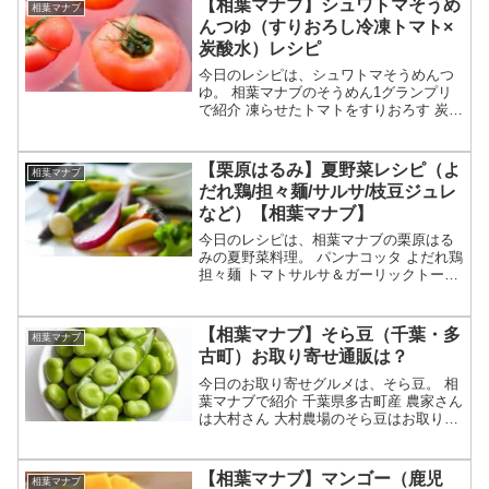
【相葉マナブ】シュワトマそうめ
相葉マナブ
とうもろこしに...
んつゆ（すりおろし冷凍トマト×
炭酸水）レシピ
今日のレシピは、シュワトマそうめんつ
ゆ。 相葉マナブのそうめん1グランプリ
で紹介 凍らせたトマトをすりおろす 炭酸
水で割るのもポイント 夏でもサッパリひ
んやり オリーブオイルや粉チーズで味変
も等々、7月12日の相葉マナブのそうめ
【栗原はるみ】夏野菜レシピ（よ
相葉マナブ
ん-1グラン...
だれ鶏/担々麺/サルサ/枝豆ジュレ
など）【相葉マナブ】
今日のレシピは、相葉マナブの栗原はる
みの夏野菜料理。 パンナコッタ よだれ鶏
担々麺 トマトサルサ＆ガーリックトース
ト 枝豆のジュレ等々、7月5日の相葉マナ
ブの教えて栗原はるみ先生で紹介された
夏野菜などを使った料理のレシピの作り
【相葉マナブ】そら豆（千葉・多
相葉マナブ
方についてで...
古町）お取り寄せ通販は？
今日のお取り寄せグルメは、そら豆。 相
葉マナブで紹介 千葉県多古町産 農家さん
は大村さん 大村農場のそら豆はお取り寄
せも可能等々、6月21日の相葉マナブで紹
介される千葉・多古の「そら豆」につい
てです。（放送前は予想・画像はイメー
【相葉マナブ】マンゴー（鹿児
相葉マナブ
ジです）相葉...