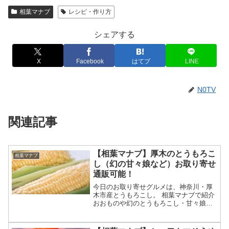
相葉マナブ
レシピ・作り方
シェアする
X
Facebook
はてブ
LINE
N0TV
関連記事
【相葉マナブ】厚木のとうもろこ
相葉マナブ
し（幻の甘々娘など）お取り寄せ
通販可能！
今日のお取り寄せグルメは、神奈川・厚
木市産とうもろこし。 相葉マナブで紹介
おおものや幻のとうもろこし・甘々娘
（かんかんむすめ）など品種を生産 農家
さんは井上さん お取り寄せも可能等々、
6月21日の相葉マナブで紹介された厚木の