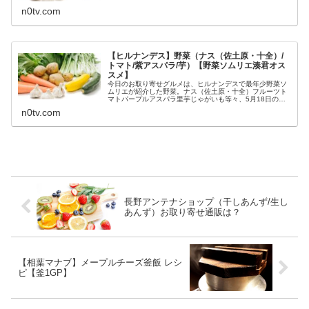
収穫野菜（夏休みキャンプ）野菜...
n0tv.com
【ヒルナンデス】野菜（ナス（佐土原・十全）/
トマト/紫アスパラ/芋）【野菜ソムリエ湊君オス
スメ】
今日のお取り寄せグルメは、ヒルナンデスで最年少野菜ソ
ムリエが紹介した野菜。ナス（佐土原・十全）フルーツト
マトパープルアスパラ里芋じゃがいも等々、5月18日のヒ
ルナンデスで、最年少野菜ソムリエ・緒方湊君がオススメ
n0tv.com
した野菜についてです。（画像は...
長野アンテナショップ（干しあんず/生し
あんず）お取り寄せ通販は？
【相葉マナブ】メープルチーズ釜飯 レシ
ピ【釜1GP】