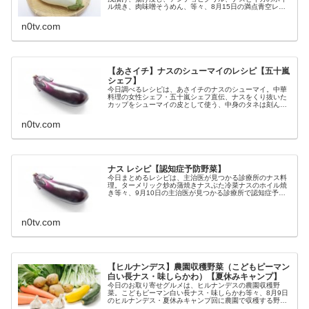
ル焼き、肉味噌そうめん、等々、8月15日の満点青空レス
トランで特集されるトルコナスを使った白茄子レシピの作
り方です。（画像はイメージです...
n0tv.com
【あさイチ】ナスのシューマイのレシピ【五十嵐
シェフ】
今日調べるレシピは、あさイチのナスのシューマイ。中華
料理の女性シェフ・五十嵐シェフ直伝、ナスをくり抜いた
カップをシューマイの皮として使う、中身のタネは刻んだ
ナスや高菜漬けを使う、等々、7月6日のあさイチのシュー
マイの作り方です。（画像はイメ...
n0tv.com
ナス レシピ【認知症予防野菜】
今日まとめるレシピは、主治医が見つかる診療所のナス料
理。ターメリック炒め蒲焼きナスぶた冷菜ナスのホイル焼
き等々、9月10日の主治医が見つかる診療所で認知症予防
野菜として紹介されたナスのレシピの作り方についてで
す。（画像はイメージです）ナスレ...
n0tv.com
【ヒルナンデス】農園収穫野菜（こどもピーマン
白い長ナス・味しらかわ）【夏休みキャンプ】
今日のお取り寄せグルメは、ヒルナンデスの農園収穫野
菜。こどもピーマン白い長ナス・味しらかわ等々、8月9日
のヒルナンデス・夏休みキャンプ回に農園で収穫する野菜
についてです。（画像はイメージです）ヒルナンデス 農園