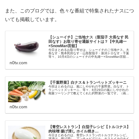
また、このブログでは、色々な番組で特集されたナスにつ
いても掲載しています。
【シューイチ】ご当地ナス（梨茄子 大長なす 民
田なす）お取り寄せ通販サイトは？【中丸雄一
×SnowMan宮舘】
今日まとめるお取り寄せは、シューイチのご当地ナス。大
長なす・熊本民田なす・山形梨茄子・新潟トロなす・千葉
等々、10月4日のシューイチの中丸雄一×SnowMan宮舘の
まじっすかで紹介された全国のご当地ナスについてです。
n0tv.com
（画像はイメージです）シ...
【千葉野菜】白ナス＆トランペットズッキーニ
今回まとめるのは、嵐にしやがれの千葉野菜。白なす、ト
ランペットズッキーニ、等々、8月29日の嵐にしやがれの
相葉ツーリングで教えてくれた鍔野菜の一覧です。（画像
はイメージです）嵐にしやがれ 千葉野菜千葉野菜が紹介さ
れたのは8月29日の嵐にしや...
n0tv.com
【青空レストラン】白茄子レシピ【トルコナス】
肉味噌 揚げ浸し ホイル焼き…
今日まとめるのは、青空レストランのトルコナスレシピ。
浅漬け、揚げ浸し、アンチョビグリル、ナスとイカのホイ