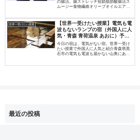
の腸活。腸ストレッチ短鎖脂肪酸腸活ス
ムージー食物繊維オリーブオイルエアコ
ン朝の水の飲み方等々、8月19日の世界一
受けたい授業で紹介された寿命を伸ばす
夏の腸活についてです。（画像はイメー
【世界一受けたい授業】電気も電
世界一受けたい授業
ジです。）世界一受け...
波もないランプの宿（外国人に人
気・青森 青荷温泉 あおに）予約
サイトは？
今日の宿は、電気がない宿。世界一受け
たい授業で外国人に人気と紹介青森県黒
石市の電気も電波も届かない山奥にある
夜はランプの明かりで過ごす名前が「ラ
ンプの宿 青荷温泉」等々、7月22日の世
界一受けたい授業で紹介された電気がな
いランプの宿について...
最近の投稿
【志麻さん】チュニジア風春巻き・ブリック レシピ【沸