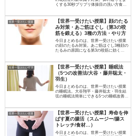
くする30秒プリプリ体操目の洗い方食べ
物（ごぼう）換気洗濯物外出した時（帰
ってきたとき）等々、2月3日の世界一受
けたい授業の古い常識をアップデートで
【世界一受けたい授業】顔のたる
世界一受けたい授業
紹介された花粉症対策...
み対策・あご筋ほぐし（第3の咬
筋を鍛える）3種の方法・やり方
今日まとめるのは、世界一受けたい授業
の顔のたるみ対策。あご筋ほぐし3種顔の
たるみの原因になる第3の咬筋に効く
等々、1月6日の世界一受けたい授業で紹
介された顔のたるみ対策の第3の咬筋に効
く「あご筋ほぐし」についてです。（画
【世界一受けたい授業】睡眠法
世界一受けたい授業
像はイメージです。）...
（5つの改善法/大谷・藤井聡太・
羽生）
今日まとめるのは、世界一受けたい授業
の睡眠法。大谷翔平・藤井聡太・羽生結
弦の睡眠法簡単にできる5つの睡眠改善法
等々、10月28日の世界一受けたい授業で
紹介された睡眠法についてです。（画像
はイメージです。）世界一受けたい授業
【世界一受けたい授業】寿命を伸
世界一受けたい授業
睡眠法睡眠の特集...
ばす夏の腸活（スムージー/腸ス
トレッチ/食材…）
今日まとめるのは、世界一受けたい授業