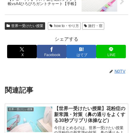
帳vsA4ひろびろガントチャート【手帳】
世界一受けたい授業
how to・やり方
旅行・宿
シェアする
X
Facebook
はてブ
LINE
N0TV
関連記事
【世界一受けたい授業】花粉症の
世界一受けたい授業
新常識・対策（鼻の通りをよくす
る30秒プリプリ体操など）
今日まとめるのは、世界一受けたい授業
の花粉症の新常識や対策。鼻の通りをよ