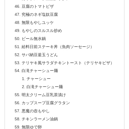
豆腐のトマトピザ
究極のネギ塩奴豆腐
無限もやしユッケ
もやしのスルスル炒め
ビール無水鍋
給料日前ステーキ丼（魚肉ソーセージ）
サバ納豆釜玉うどん
テリヤキ風サラダチキントースト（テリヤキピザ）
白滝チャーシュー麺
チャーシュー
白滝チャーシュー麺
明太クリーム豆乳茶漬け
カップスープ豆腐グラタン
悪魔の壺もやし
チキンラーメン油鍋
無限ゆで卵