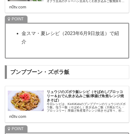
オクラ至高のチャーハン至高ちくわ炊き込みご飯無限キャ
ベツ至高の唐揚げ等々、6月9日の金スマで紹介されたリュ
n0tv.com
ウジの料理レシピの作り方に随時...
金スマ・夏レシピ（2023年6月9日放送）で紹
介
ブンブブーン・ズボラ飯
リュウジのズボラ飯レシピ（そばめし/ブロッコ
リー＆おでん炊き込みご飯/厚揚げ角煮/レンジ焼
きそば）
今日レシピは、KinKiKidsのブンブブーンのリュウジのズボ
ラ飯。塩ラー飯（そばめし）炊き込みご飯（大根おでん・
ブロッコリー）厚揚げ角煮電子レンジ焼きそば等々、杉野
遥亮がゲスト出演した4月29日のブンブブーンで紹介され
n0tv.com
たリュウジのズボラ飯...