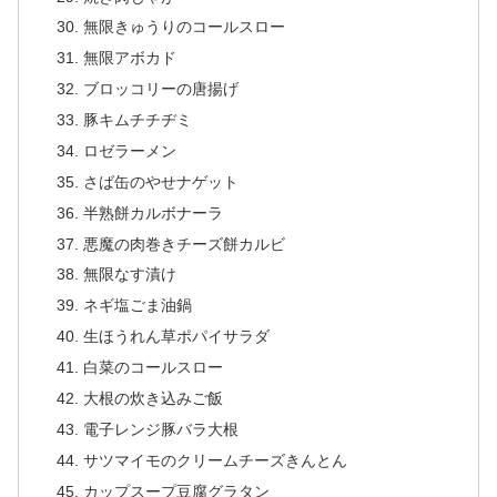
無限きゅうりのコールスロー
無限アボカド
ブロッコリーの唐揚げ
豚キムチチヂミ
ロゼラーメン
さば缶のやせナゲット
半熟餅カルボナーラ
悪魔の肉巻きチーズ餅カルビ
無限なす漬け
ネギ塩ごま油鍋
生ほうれん草ポパイサラダ
白菜のコールスロー
大根の炊き込みご飯
電子レンジ豚バラ大根
サツマイモのクリームチーズきんとん
カップスープ豆腐グラタン