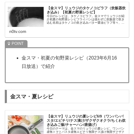
【金スマ】リュウジのタケノコピラフ（炊飯器炊
き込み）【初夏の野菜レシピ】
今日のレシピは、タケノコピラフ。金スマでリュウジが紹
介初夏の旬野菜レシピフライパンは使わずに炊飯器で炊き
込む名前はタケノコの炊き込みバター醤油ピラフ等々、6
月16日の金スマの初夏の旬野菜SPで紹介されたリュウジ
のタケノコピラフのレシピや作り...
n0tv.com
金スマ・初夏の旬野菜レシピ（2023年6月16
日放送）で紹介
金スマ・夏レシピ
【金スマ】リュウジの夏レシピ6/9（ワンパンパ
スタ/エビチリ/ナス漬け/ザクザクオクラ/ちくわ炊
き込みご飯/チャーハン/唐揚げ）
今日のテーマは、金スマのリュウジの夏レシピ。ワンパン
虚無トマトパスタ虚無エビチリ無限ナス漬け無限ザクザク