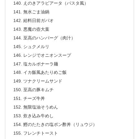
えのきアラビアータ（パスタ風）
無水ごま油鍋
給料日前ガパオ
悪魔の壺大葉
至高のハンバーグ（肉汁）
シュクメルリ
レンジでオニオンスープ
塩カルボナーラ麺
イカ飯風あたりめご飯
ツナクリームサンド
至高の豚キムチ
チーズ牛丼
無限塩油そうめん
炊き込み牛めし
鰹のたたきの塩ポン酢丼（リュウジ）
フレンチトースト