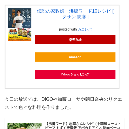
伝説の家政婦 沸騰ワード10レシピ [
タサン 志麻 ]
posted with
カエレバ
楽天市場
Amazon
Yahooショッピング
今日の放送では、DIGOや加藤ローサや朝日奈央のリクエ
ストで色々な料理を作りました。
【沸騰ワード】志麻さんレシピ（中華風ロースト
ビーフ もずく天津飯 アボカドアイス 豚肉ベーコ