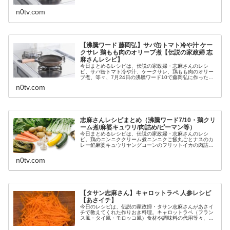
ヌガーグラッセ伝説の家政婦...
n0tv.com
【沸騰ワード 藤岡弘】サバ缶トマト冷や汁 ケー
クサレ 鶏もも肉のオリーブ煮【伝説の家政婦 志
麻さんレシピ】
今日まとめるレシピは、伝説の家政婦・志麻さんのレシ
ピ。サバ缶トマト冷や汁、ケークサレ、鶏もも肉のオリー
ブ煮、等々、7月24日の沸騰ワード10で藤岡弘に作ったレ
シピの作り方です（画像はイメージです）。沸騰ワード 志
n0tv.com
麻さんのレシピ（藤岡）志麻さ...
志麻さんレシピまとめ（沸騰ワード7/10・鶏クリ
ーム煮/麻婆キュウリ/肉詰め/ピーマン等）
今日まとめるレシピは、伝説の家政婦・志麻さんのレシ
ピ。鶏のニンニククリーム煮ニンニクご飯丸ごとナスのカ
レー餡麻婆キュウリヤングコーンのフリットイカの肉詰め
トマトソースバターとチョコのプリン風なめらかスイーツ
白身魚のムース パイ包み焼き（ブー...
n0tv.com
【タサン志麻さん】キャロットラペ 人参レシピ
【あさイチ】
今日のレシピは、伝説の家政婦・タサン志麻さんがあさイ
チで教えてくれた作りおき料理。キャロットラペ（フラン
ス風・タイ風・モロッコ風）食材や調味料の代用等々、11
月6日あさイチで教えてくれた志麻さんレシピや作り方に
ついてです。（画像はイメージで...