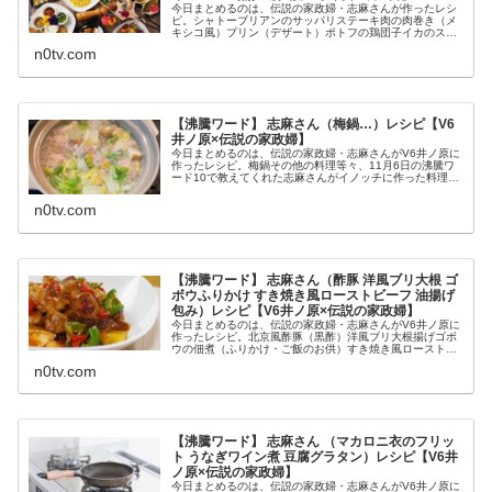
今日まとめるのは、伝説の家政婦・志麻さんが作ったレシ
ピ。シャトーブリアンのサッパリステーキ肉の肉巻き（メ
キシコ風）プリン（デザート）ポトフの鶏団子イカのスミ
煮等々、1月8日の沸騰ワード10で教えてくれた志麻さんが
n0tv.com
料理好きの芸能人軍団に作った...
【沸騰ワード】 志麻さん（梅鍋…）レシピ【V6
井ノ原×伝説の家政婦】
今日まとめるのは、伝説の家政婦・志麻さんがV6井ノ原に
作ったレシピ。梅鍋その他の料理等々、11月6日の沸騰ワ
ード10で教えてくれた志麻さんがイノッチに作った料理の
作り方です（画像はイメージです）。沸騰ワード 志麻さん
×V6井ノ原のレシピ伝説...
n0tv.com
【沸騰ワード】 志麻さん（酢豚 洋風ブリ大根 ゴ
ボウふりかけ すき焼き風ローストビーフ 油揚げ
包み）レシピ【V6井ノ原×伝説の家政婦】
今日まとめるのは、伝説の家政婦・志麻さんがV6井ノ原に
作ったレシピ。北京風酢豚（黒酢）洋風ブリ大根揚げゴボ
ウの佃煮（ふりかけ・ご飯のお供）すき焼き風ローストビ
ーフひき肉と卵の油揚げ包み（トマトソース）等々、11月
n0tv.com
6日の沸騰ワード10で教えて...
【沸騰ワード】 志麻さん （マカロニ衣のフリッ
ト うなぎワイン煮 豆腐グラタン）レシピ【V6井
ノ原×伝説の家政婦】
今日まとめるのは、伝説の家政婦・志麻さんがV6井ノ原に