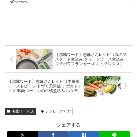
n0tv.com
【沸騰ワード】志麻さんレシピ（鶏のマ
スタード煮込み グリーンピース煮込み・
プチポワフランセーズ キムチレタス）
【伝説の家政婦 DIGO 加藤ローサ】
【沸騰ワード】志麻さんレシピ（中華風
ローストビーフ もずく天津飯 アボカドア
イス 豚肉ベーコンの柑橘煮込み ホタテの
フルーツカルパッチョ）【伝説の家政婦
DIGO 加藤ローサ】
沸騰ワード10
レシピ・作り方
シェアする