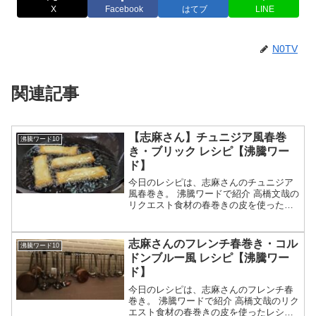
X
Facebook
はてブ
LINE
N0TV
関連記事
【志麻さん】チュニジア風春巻
沸騰ワード10
き・ブリック レシピ【沸騰ワー
ド】
今日のレシピは、志麻さんのチュニジア
風春巻き。 沸騰ワードで紹介 高橋文哉の
リクエスト食材の春巻きの皮を使ったレ
シピ 辛味スパイスに半熟卵 春巻きでブリ
ック等々、8月7日の沸騰ワード10で伝説
の家政婦・志麻さんが作ったチュニジア
志麻さんのフレンチ春巻き・コル
沸騰ワード10
風春巻き・ブ...
ドンブルー風 レシピ【沸騰ワー
ド】
今日のレシピは、志麻さんのフレンチ春
巻き。 沸騰ワードで紹介 高橋文哉のリク
エスト食材の春巻きの皮を使ったレシピ