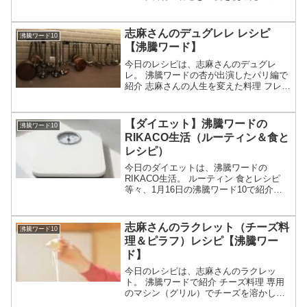
コルドンブルー風春巻き 鶏肉・ハム・チ
ーズの三重奏等々、8月7日の沸騰ワード
10で伝説の家政婦・志麻さんが作ったフ
志麻さんのデュグレレ レシピ
沸騰ワード10
レンチ春巻き...
【沸騰ワード】
今日のレシピは、志麻さんのデュグレ
レ。 沸騰ワードの杏が出演したパリ編で
紹介 志麻さんの人生を変えた料理 フレン
チの魚料理等々、3月6日の沸騰ワード10
で伝説の家政婦・志麻さんが作ったデュ
グレレのレシピやマシンについてです
【ダイエット】沸騰ワードの
沸騰ワード10
（画像はイメージで...
RIKACO生活（ルーティン＆食と
レシピ）
今日のダイエットは、沸騰ワードの
RIKACO生活。 ルーティン 食とレシピ
等々、1月16日の沸騰ワード10で紹介さ
れた「30年体形が変わらない」という
RIKACOが体形維持のためにやっている
ことについてです（画像はイメージで
志麻さんのラクレット（チーズ料
沸騰ワード10
す）。沸騰ワード...
理＆ピラフ）レシピ【沸騰ワー
ド】
今日のレシピは、志麻さんのラクレッ
ト。 沸騰ワードで紹介 チーズ料理 専用
のマシン（グリル）でチーズを溶かして
かける等々、1月16日の沸騰ワード10で