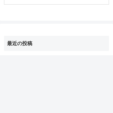
伝説の家政婦・志麻さんが作ったチーズ
料理・ラクレットのレシピやマシンにつ
いてです（画像はイ...
最近の投稿
【志麻さん】チュニジア風春巻き・ブリック レシピ【沸
騰ワード】
2026年8月7日
志麻さんのフレンチ春巻き・コルドンブルー風 レシピ
【沸騰ワード】
2026年8月7日