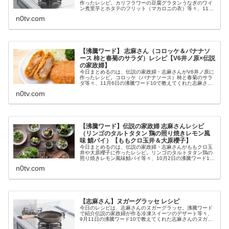
作ったレシピ。カリフラワーの豆腐グラタンうなぎのワイ
ン煮里芋とホタテのフリット（マカロニの衣）等々、11月
6日の沸騰ワード10で教えてくれた志麻さんがイノッチに
n0tv.com
作った料理の作り方です（画...
【沸騰ワード】 志麻さん（コロッケ＆バナナソ
ース 柿と春菊のサラダ）レシピ【V6井ノ原×伝説
の家政婦】
今日まとめるのは、伝説の家政婦・志麻さんがV6井ノ原に
作ったレシピ。コロッケ（バナナソース）柿と春菊のサラ
ダ等々、11月6日の沸騰ワード10で教えてくれた志麻さん
がイノッチに作った料理の作り方です（画像はイメージで
n0tv.com
す）。沸騰ワード 志麻さん...
【沸騰ワード】伝説の家政婦 志麻さんレシピ
（リンゴのタルトタタン 鶏の照り焼きレモン風
味 鯖パイ）【ももクロ玉井＆大原櫻子】
今日まとめるのは、伝説の家政婦・志麻さんがももクロ玉
井や大原櫻子に作ったレシピ。リンゴのタルトタタン鶏の
照り焼きレモン風味鯖パイ等々、10月2日の沸騰ワード10
で教えてくれた志麻さんの料理の作り方です（画像はイメ
n0tv.com
ージです）。沸騰ワード 志麻...
【志麻さん】ヌガーグラッセ レシピ
今日のレシピは、志麻さんのヌガーグラッセ。沸騰ワード
で紹介伝説の家政婦が作る冷凍スイーツのデザート等々、
9月11日の沸騰ワード10で教えてくれた志麻さんのヌガー
グラッセの作り方です（画像はイメージです）。志麻さん