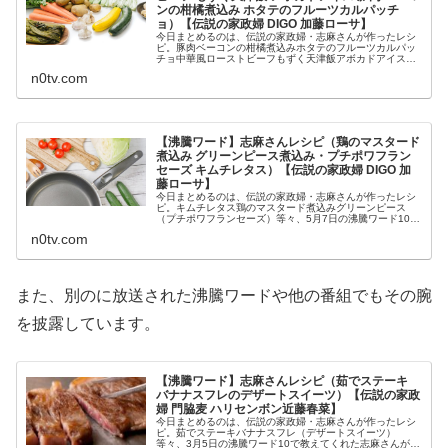
ンの柑橘煮込み ホタテのフルーツカルパッチ
ョ）【伝説の家政婦 DIGO 加藤ローサ】
今日まとめるのは、伝説の家政婦・志麻さんが作ったレシ
ピ。豚肉ベーコンの柑橘煮込みホタテのフルーツカルパッ
チョ中華風ローストビーフもずく天津飯アボカドアイス
等々、5月7日の沸騰ワード10で志麻さんがDIGOや加藤ロ
n0tv.com
ーサらに作った料理の作り方で...
【沸騰ワード】志麻さんレシピ（鶏のマスタード
煮込み グリーンピース煮込み・プチポワフラン
セーズ キムチレタス）【伝説の家政婦 DIGO 加
藤ローサ】
今日まとめるのは、伝説の家政婦・志麻さんが作ったレシ
ピ。キムチレタス鶏のマスタード煮込みグリーンピース
（プチポワフランセーズ）等々、5月7日の沸騰ワード10で
志麻さんがDIGOや加藤ローサらに作った料理の作り方で
n0tv.com
す（画像はイメージです）。沸...
また、別のに放送された沸騰ワードや他の番組でもその腕
を披露しています。
【沸騰ワード】志麻さんレシピ（茹でステーキ
バナナスフレのデザートスイーツ）【伝説の家政
婦 門脇麦 ハリセンボン近藤春菜】
今日まとめるのは、伝説の家政婦・志麻さんが作ったレシ
ピ。茹でステーキバナナスフレ（デザートスイーツ）
等々、3月5日の沸騰ワード10で教えてくれた志麻さんが門