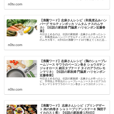
脇麦やハリセンボン近藤春菜らに作った料理の作り方です
n0tv.com
（画像はイメージです）。沸騰ワー...
【沸騰ワード】志麻さんレシピ（和風煮込みハン
バーグ サルティンボッカ ソムタム ナスのムサ
カ）【伝説の家政婦 門脇麦 ハリセンボン近藤春
菜】
今日まとめるのは、伝説の家政婦・志麻さんが作ったレシ
ピ。和風煮込みハンバーグサルティンボッカソムタムナス
のムサカ等々、3月5日の沸騰ワード10で教えてくれた志麻
さんが門脇麦やハリセンボン近藤春菜らに作った料理の作
n0tv.com
り方です（画像はイメージです...
【沸騰ワード】志麻さんレシピ（鶏のシュープレ
ームソース サワラのベーコン巻き ショウガチン
ジャオロース 納豆タプナード タイのアラのレモ
ンマリネ）【伝説の家政婦 門脇麦 ハリセンボン
近藤春菜】
今日まとめるのは、伝説の家政婦・志麻さんが作ったレシ
ピ。手羽先と手羽元のシュープレームソースタイのアラの
レモンマリネサワラのベーコン巻きショウガのチンジャオ
ロース納豆タプナード等々、3月5日の沸騰ワード10で教え
n0tv.com
てくれた志麻さんが門脇麦やハ...
【沸騰ワード】 志麻さんレシピ（プリンデザー
ト 肉の肉巻き シャトーブリアンステーキ 鶏団子
イカのスミ煮）【伝説の家政婦 1月8日】